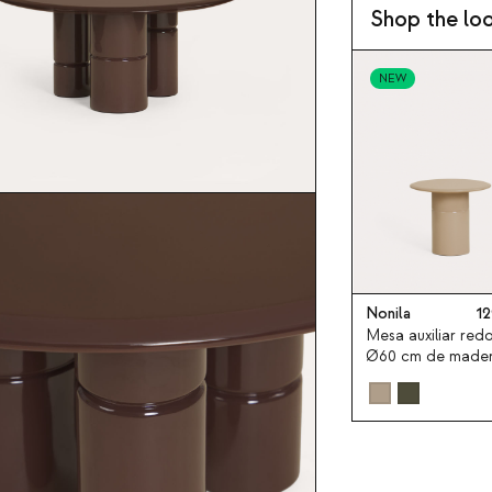
Shop the lo
NEW
Nonila
12
Mesa auxiliar red
Ø60 cm de made
Nonila