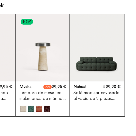
ok
NEW
9,95
Mysha
29,95
Nahual
529,90
9
onda
Lámpara de mesa led
Sofá modular envasado
ra
inalámbrica de mármol
al vacío de 2 piezas
y metal Mysha
con módulo esquinero
de tela Nahual