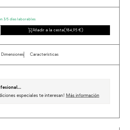
en 3/5 días laborables
Añadir a la cesta
(
184,95
)
Dimensiones
Características
fesional...
diciones especiales te interesan!
Más información