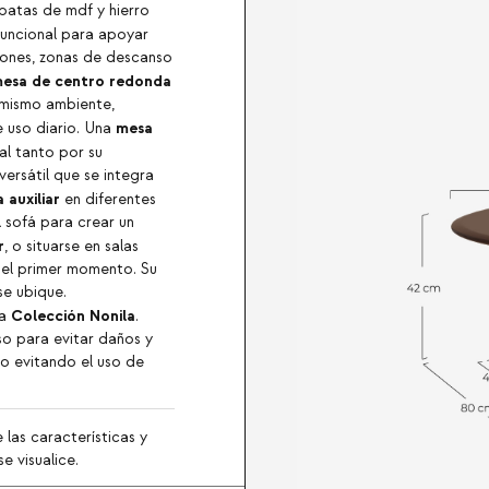
patas de mdf y hierro
uncional para apoyar
alones, zonas de descanso
esa de centro redonda
 mismo ambiente,
mesa
 uso diario. Una
al tanto por su
ersátil que se integra
 auxiliar
en diferentes
l sofá para crear un
r
, o situarse en salas
el primer momento. Su
se ubique.
Colección Nonila
la
.
so para evitar daños y
año evitando el uso de
 las características y
e visualice.