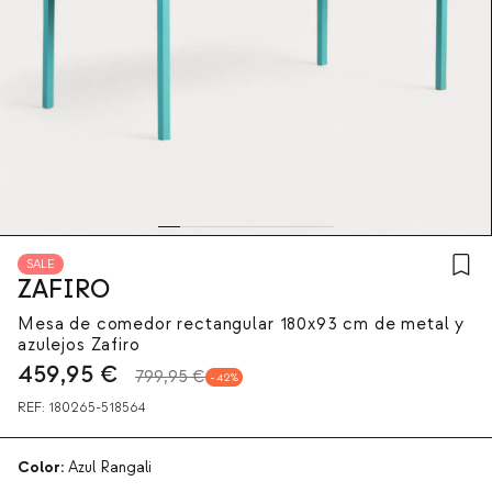
SALE
ZAFIRO
Mesa de comedor rectangular 180x93 cm de metal y
azulejos Zafiro
459,95
€
799,95 €
42
REF:
180265-518564
Color:
Azul Rangali