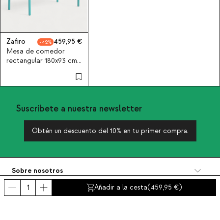
Zafiro
459,95
42
Mesa de comedor
rectangular 180x93 cm
de metal y azulejos
Zafiro
Suscríbete a nuestra newsletter
Obtén un descuento del 10% en tu primer compra.
Sobre nosotros
Categorías
Añadir a la cesta
(
459,95
)
Contacto y ayuda
INTERNATIONAL:
España