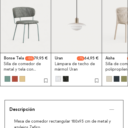
Bonse Tela
79,95
Uran
64,95
Aisha
15
7
Silla de comedor de
Lámpara de techo de
Silla de co
metal y tela con
mármol Uran
polipropilen
estampado Bonse
Descripción
Mesa de comedor rectangular 180x93 cm de metal y
azulejos Zafiro