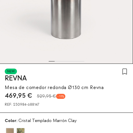
NEW
REVNA
Mesa de comedor redonda Ø130 cm Revna
469,95
€
529,95 €
11
REF:
230984-688147
Color:
Cristal Templado Marrón Clay