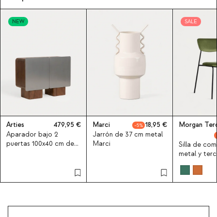
NEW
SALE
Arties
479,95
Marci
18,95
Morgan Ter
5
Aparador bajo 2
Jarrón de 37 cm metal
puertas 100x40 cm de
Marci
Silla de co
madera de mango y
metal y terc
metal Arties
Morgan