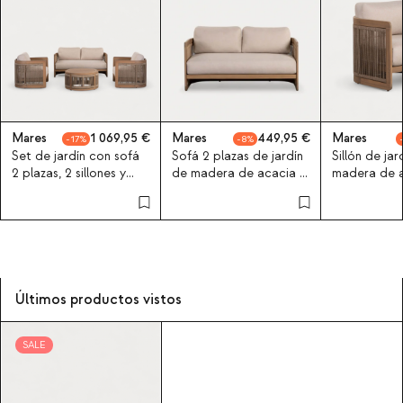
Mares
1 069,95
Mares
449,95
Mares
17
8
Set de jardín con sofá
Sofá 2 plazas de jardín
Sillón de jar
2 plazas, 2 sillones y
de madera de acacia y
madera de 
mesa de centro de
Tela Mares
cojines Mar
madera de acacia y
cuerda Mares
Últimos productos vistos
SALE