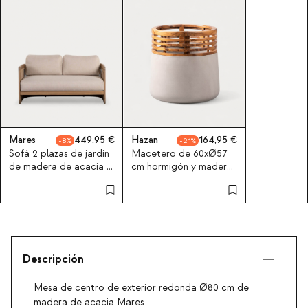
Mares
449,95
Hazan
164,95
8
21
Sofá 2 plazas de jardín
Macetero de 60xØ57
de madera de acacia y
cm hormigón y madera
Tela Mares
de acacia xl Hazan
Descripción
Mesa de centro de exterior redonda Ø80 cm de
madera de acacia Mares