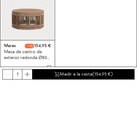
Mares
154,95
11
Mesa de centro de
exterior redonda Ø80
cm de madera de
acacia Mares
Añadir a la cesta
(
154,95
)
Suscríbete a nuestra newsletter
Obtén un descuento del 10% en tu primer compra.
Sobre nosotros
Categorías