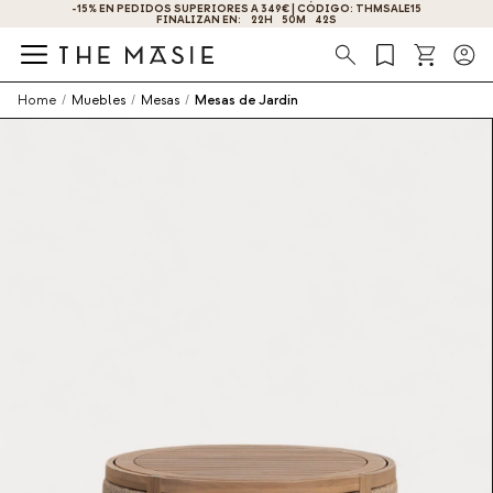
-15% EN PEDIDOS SUPERIORES A 349€ | CÓDIGO: THMSALE15
¡OBTÉN UN -10% DE DESCUENTO AL SUSCRIBIRTE AHOR
FINALIZAN EN:
22
H
50
M
41
S
Búsqueda
Home
/
Muebles
/
Mesas
/
Mesas de Jardín