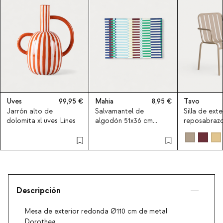
Uves
99,95
Mahia
8,95
Tavo
Jarrón alto de
Salvamantel de
Silla de exte
dolomita xl uves Lines
algodón 51x36 cm
reposabrazo
Mahia
Tavo
Descripción
Mesa de exterior redonda Ø110 cm de metal
Dorothea