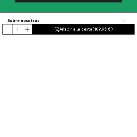
Sobre nosotros
Categorías
Añadir a la cesta
(
109,95
)
Contacto y ayuda
INTERNATIONAL:
España
Aviso legal
Protección de datos
Política de privacidad
Política de compliance
Política de cookies
Accesibilidad
© 2016-2026 THEMASIE · All rights reserved | PROCEED YOUR COMMERCE, S.L.
- NIF: B88390984