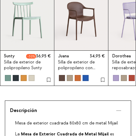
Sunty
36,95
Juana
34,95
Dorothea
32
Silla de exterior de
Silla de exterior de
Silla de exte
polipropileno Sunty
polipropileno con
reposabrazo
reposabrazos Juana
Dorothea
Descripción
Mesa de exterior cuadrada 80x80 cm de metal Mijail
Mesa de Exterior Cuadrada de Metal Mijail
La
es