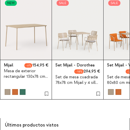
NEW
SALE
SALE
Mijail
154,95
Set Mijail - Dorothea
Set Mijail - 
6
Mesa de exterior
294,95
18
rectangular 130x78 cm
Set de mesa cuadrada
Set de mes
de metal Mijail
78x78 cm Mijail y 4 sillas
80x80 cm mija
con resposabrazos de
con resposa
metal Dorothea de
metal vinke 
exterior
Últimos productos vistos