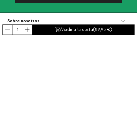
Sobre nosotros
Categorías
Añadir a la cesta
(
89,95
)
Contacto y ayuda
INTERNATIONAL:
España
Aviso legal
Protección de datos
Política de privacidad
Política de compliance
Política de cookies
Accesibilidad
© 2016-2026 THEMASIE · All rights reserved | PROCEED YOUR COMMERCE, S.L.
- NIF: B88390984