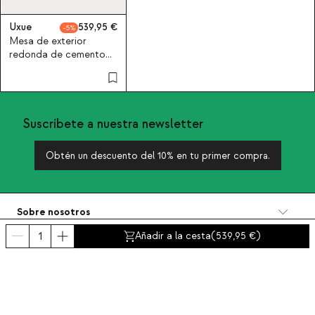
Uxue
539,95
5
Mesa de exterior
redonda de cemento
Uxue
Suscríbete a nuestra newsletter
Obtén un descuento del 10% en tu primer compra.
Sobre nosotros
Categorías
Añadir a la cesta
(
539,95
)
Contacto y ayuda
INTERNATIONAL:
España