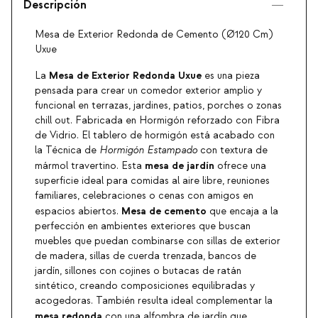
Descripción
Mesa de Exterior Redonda de Cemento (Ø120 Cm)
Uxue
Mesa de Exterior Redonda Uxue
La
es una pieza
pensada para crear un comedor exterior amplio y
funcional en terrazas, jardines, patios, porches o zonas
chill out. Fabricada en Hormigón reforzado con Fibra
de Vidrio. El tablero de hormigón está acabado con
la Técnica de
Hormigón Estampado
con textura de
mesa de jardín
mármol travertino. Esta
ofrece una
superficie ideal para comidas al aire libre, reuniones
familiares, celebraciones o cenas con amigos en
Mesa de cemento
espacios abiertos.
que encaja a la
perfección en ambientes exteriores que buscan
muebles que puedan combinarse con sillas de exterior
de madera, sillas de cuerda trenzada, bancos de
jardín, sillones con cojines o butacas de ratán
sintético, creando composiciones equilibradas y
acogedoras. También resulta ideal complementar la
mesa redonda
con una alfombra de jardín que