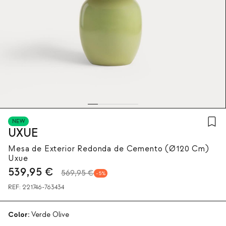
NEW
UXUE
Mesa de Exterior Redonda de Cemento (Ø120 Cm)
Uxue
539,95
€
569,95 €
5
REF:
221746-763434
Color:
Verde Olive