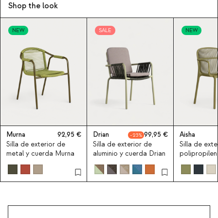
Shop the look
NEW
SALE
NEW
Murna
92,95
Drian
99,95
Aisha
23
Silla de exterior de
Silla de exterior de
Silla de exte
metal y cuerda Murna
aluminio y cuerda Drian
polipropile
reposabrazo