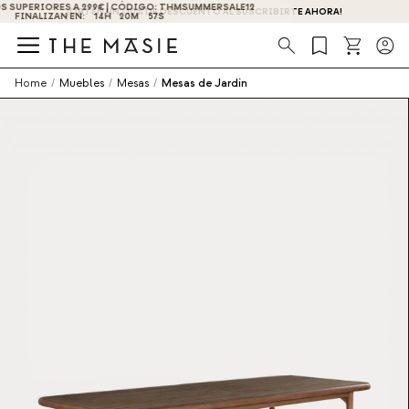
¡OBTÉN UN -10% DE DESCUENTO AL SUSCRIBIRTE AHORA!
Búsqueda
Home
/
Muebles
/
Mesas
/
Mesas de Jardín