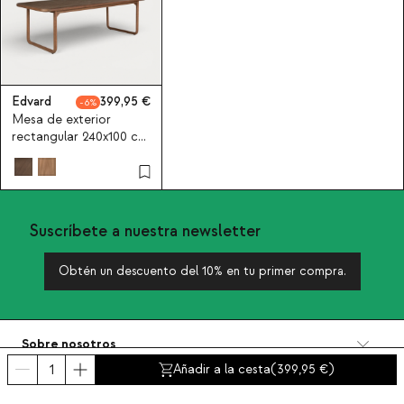
Edvard
399,95
6
Mesa de exterior
rectangular 240x100 cm
de madera de
eucalipto Edvard
Suscríbete a nuestra newsletter
Obtén un descuento del 10% en tu primer compra.
Sobre nosotros
Categorías
Añadir a la cesta
(
399,95
)
Contacto y ayuda