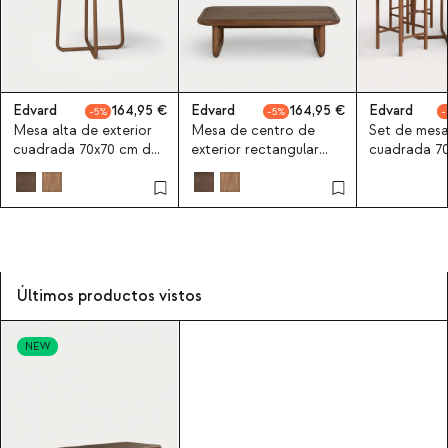
Edvard
164,95
Edvard
164,95
Edvard
5
5
Mesa alta de exterior
Mesa de centro de
Set de mesa
cuadrada 70x70 cm de
exterior rectangular
cuadrada 70
madera de eucalipto
110x65 cm de madera
taburetes a
Edvard
de eucalipto Edvard
madera de e
tela de exte
Últimos productos vistos
NEW