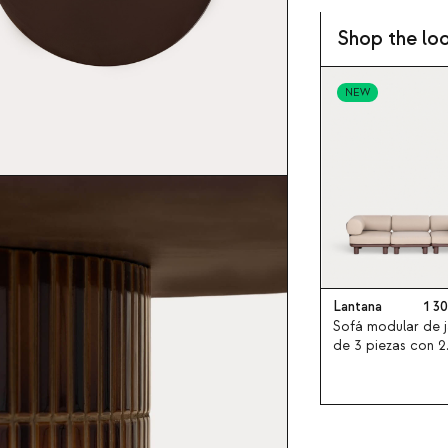
Shop the lo
NEW
Lantana
1 3
Sofá modular de j
de 3 piezas con 2
módulos esquiner
módulo central d
aluminio y tela L