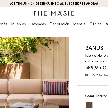
¡OBTÉN UN -10% DE DESCUENTO AL SUSCRIBIRTE AHORA!
ofás
Muebles
Lámparas
Decoración
Menaje
Oficina
M
BANUS
Mesa de c
cemento B
389,95
€
REF:
227962-67
Color:
Marrón