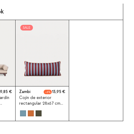
ok
SALE
09,85
Zambi
13,95
6
ardín
Cojín de exterior
rectangular 28x67 cm
os y
de tela Zambi
e
antana