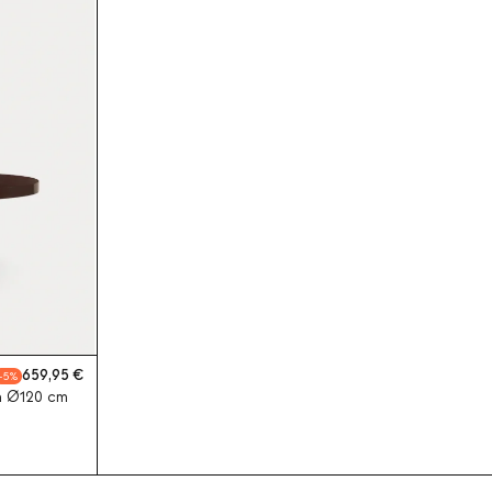
659,95
5
a Ø120 cm