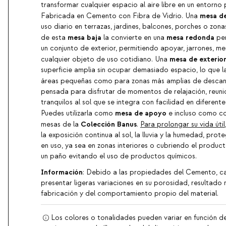
transformar cualquier espacio al aire libre en un entorno 
mesa d
Fabricada en Cemento con Fibra de Vidrio. Una
uso diario en terrazas, jardines, balcones, porches o zonas
mesa baja
mesa redonda
de esta
la convierte en una
per
un conjunto de exterior, permitiendo apoyar, jarrones, m
mesa de exterio
cualquier objeto de uso cotidiano. Una
superficie amplia sin ocupar demasiado espacio, lo que l
áreas pequeñas como para zonas más amplias de descan
pensada para disfrutar de momentos de relajación, reun
tranquilos al sol que se integra con facilidad en diferente
mesa de apoyo
Puedes utilizarla como
e incluso como c
Colección Banus
mesas de la
.
Para prolongar su vida útil
la exposición continua al sol, la lluvia y la humedad, pr
en uso, ya sea en zonas interiores o cubriendo el produc
un paño evitando el uso de productos químicos.
Información
: Debido a las propiedades del Cemento, 
presentar ligeras variaciones en su porosidad, resultado
fabricación y del comportamiento propio del material.
Los colores o tonalidades pueden variar en función de