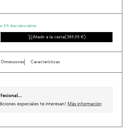
en 3/5 días laborables
Añadir a la cesta
(
389,95
)
Dimensiones
Características
fesional...
diciones especiales te interesan!
Más información