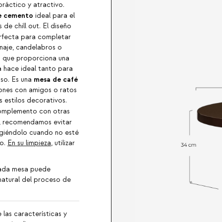
práctico y atractivo.
e cemento
ideal para el
 de chill out. El diseño
fecta para completar
enaje, candelabros o
r
que proporciona una
a hace ideal tanto para
mesa de café
so. Es una
iones con amigos o ratos
s estilos decorativos.
omplemento con otras
, recomendamos evitar
otegiéndolo cuando no esté
to.
En su limpieza
, utilizar
cada mesa puede
 natural del proceso de
 las características y