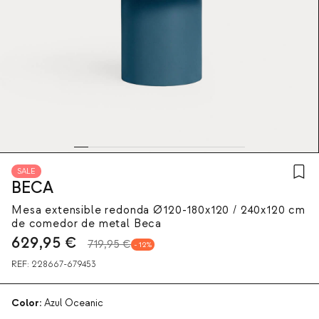
SALE
BECA
Mesa extensible redonda Ø120-180x120 / 240x120 cm
de comedor de metal Beca
629,95
€
719,95 €
12
REF:
228667-679453
Color:
Azul Oceanic