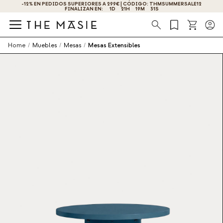
-12% EN PEDIDOS SUPERIORES A 299€ | CÓDIGO: THMSUMMERSALE12
¡OBTÉN UN -10% DE DESCUENTO AL SUSCRIBIRTE AHORA!
FINALIZAN EN:
1
D
21
H
19
M
30
S
Búsqueda
Home
/
Muebles
/
Mesas
/
Mesas Extensibles