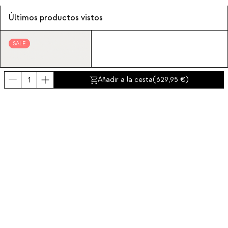
Últimos productos vistos
SALE
Añadir a la cesta
(
629,95
)
Beca
629,95
12
Mesa extensible
redonda Ø120-180x120
/ 240x120 cm de
comedor de metal
Beca
Suscríbete a nuestra newsletter