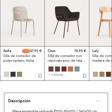
Aisha
27,95
Oisin
76,95
Laly
15
Silla de comedor de
Silla de comedor con
Silla de co
polipropileno Aisha
reposabrazos de tela y
madera de r
metal Oisin
+ colores
Descripción
Mesa extensible redonda Ø120-180x120 / 240x120 cm