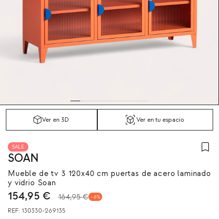
Ver en 3D
Ver en tu espacio
SALE
SOAN
Mueble de tv 3 120x40 cm puertas de acero laminado
y vidrio Soan
154,95
€
164,95 €
6
REF:
130330-269135