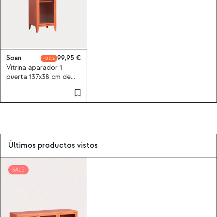
Soan
99,95
20
Vitrina aparador 1
puerta 137x38 cm de
acero laminado y vidrio
Soan
Últimos productos vistos
SALE