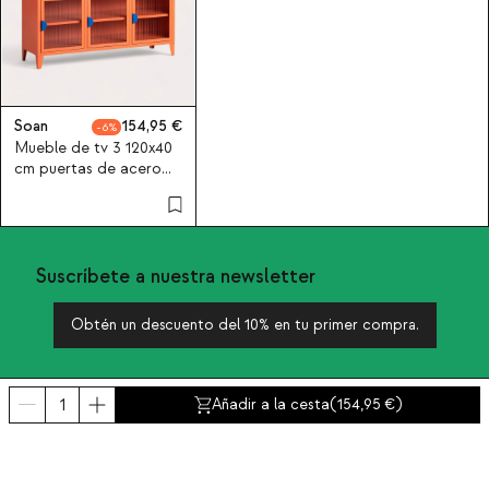
Soan
154,95
6
Mueble de tv 3 120x40
cm puertas de acero
laminado y vidrio Soan
Suscríbete a nuestra newsletter
Obtén un descuento del 10% en tu primer compra.
Añadir a la cesta
(
154,95
)
Sobre nosotros
Categorías
Contacto y ayuda