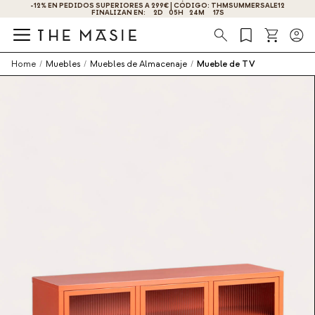
-12% EN PEDIDOS SUPERIORES A 299€ | CÓDIGO: THMSUMMERSALE12
¡OBTÉN UN -10% DE DESCUENTO AL SUSCRIBIRTE AHOR
FINALIZAN EN:
2
D
05
H
24
M
17
S
Búsqueda
Home
/
Muebles
/
Muebles de Almacenaje
/
Mueble de TV