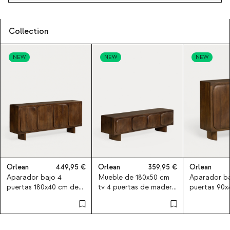
Collection
NEW
NEW
NEW
Orlean
449,95
Orlean
359,95
Orlean
Aparador bajo 4
Mueble de 180x50 cm
Aparador ba
puertas 180x40 cm de
tv 4 puertas de madera
puertas 90x
madera de mango
de mango Orlean
madera de 
Orlean
Orlean