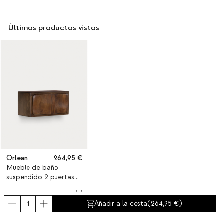
Últimos productos vistos
Orlean
264,95
Mueble de baño
suspendido 2 puertas
90x45 cm de madera
de mango Orlean
Añadir a la cesta
(
264,95
)