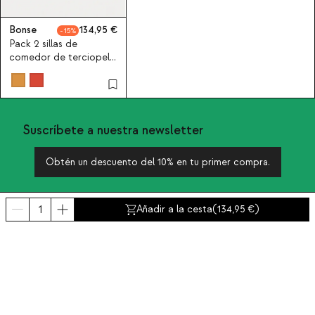
Bonse
134,95
15
Pack 2 sillas de
comedor de terciopelo
y metal Bonse
Suscríbete a nuestra newsletter
Obtén un descuento del 10% en tu primer compra.
Añadir a la cesta
(
134,95
)
Sobre nosotros
Categorías
Contacto y ayuda
INTERNATIONAL:
España