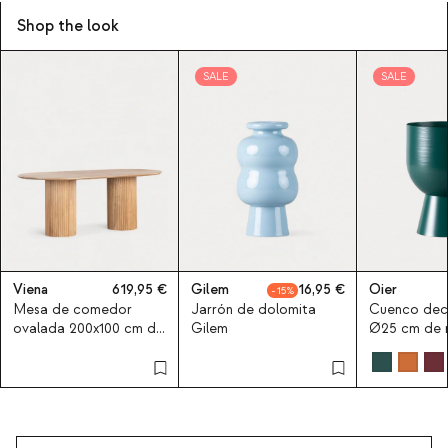
Shop the look
SALE
SALE
Viena
619,95
Gilem
16,95
Oier
15
Mesa de comedor
Jarrón de dolomita
Cuenco dec
ovalada 200x100 cm de
Gilem
Ø25 cm de 
madera de mango
base Oier
Viena