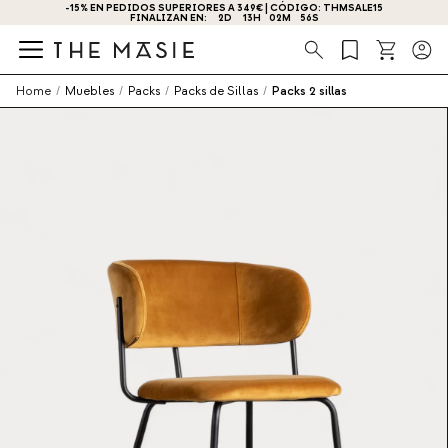
-15% EN PEDIDOS SUPERIORES A 349€ | CÓDIGO: THMSALE15
FINALIZAN EN:
2
D
13
H
02
M
56
S
Búsqueda
Home
/
Muebles
/
Packs
/
Packs de Sillas
/
Packs 2 sillas