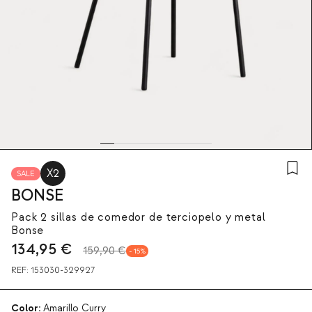
X2
SALE
BONSE
Pack 2 sillas de comedor de terciopelo y metal
Bonse
134,95
€
159,90 €
15
REF:
153030-329927
Color:
Amarillo Curry