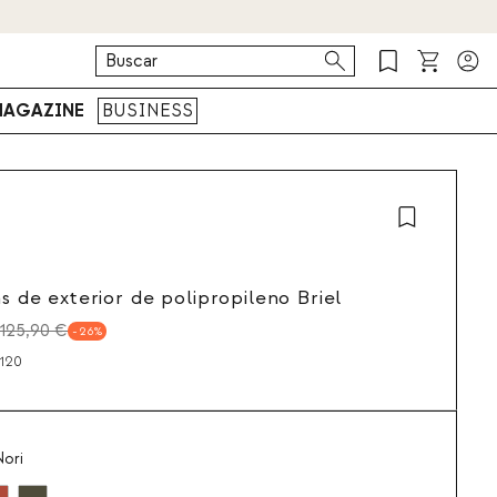
AGAZINE
BUSINESS
as de exterior de polipropileno Briel
125,90 €
26
120
ori