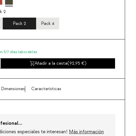
k 2
Pack 2
Pack 4
en 5/7 días laborables
Añadir a la cesta
(
92,95
)
Dimensiones
Características
fesional...
diciones especiales te interesan!
Más información