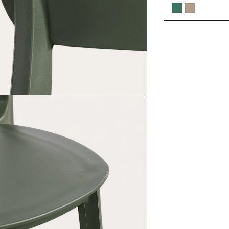
cm de exterior de
aluminio Kelsey