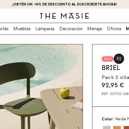
¡OBTÉN UN -10% DE DESCUENTO AL SUSCRIBIRTE AHORA!
ofás
Muebles
Lámparas
Decoración
Menaje
Oficina
M
X2
SALE
BRIEL
Pack 2 sill
92,95
€
REF:
157930-348
Color:
Verde N