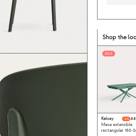
Shop the lo
SALE
Kelsey
44
6
Mesa extensible
rectangular 180-