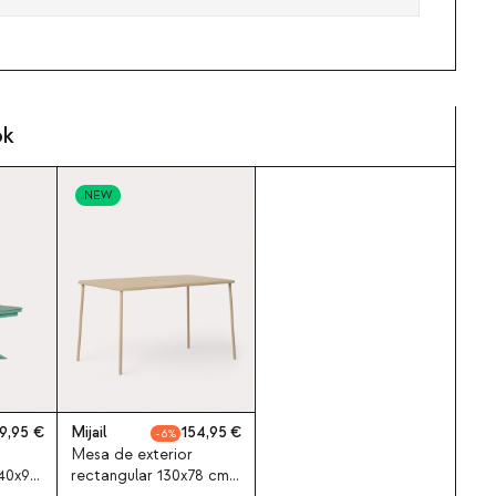
ok
NEW
9,95
Mijail
154,95
6
Mesa de exterior
240x90
rectangular 130x78 cm