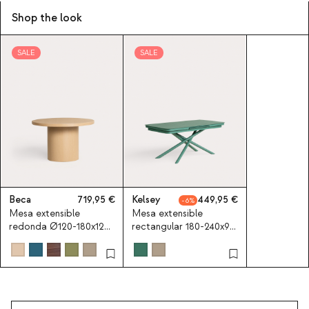
Shop the look
SALE
SALE
Beca
719,95
Kelsey
449,95
6
Mesa extensible
Mesa extensible
redonda Ø120-180x120
rectangular 180-240x90
/ 240x120 cm de
cm de exterior de
exterior de aluminio
aluminio Kelsey
Beca