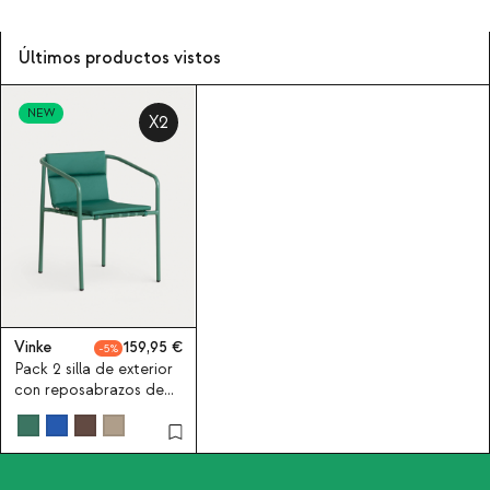
Últimos productos vistos
NEW
X2
Vinke
159,95
5
Pack 2 silla de exterior
con reposabrazos de
aluminio y tela Vinke