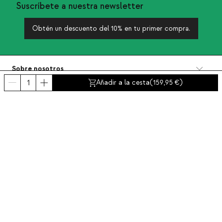
Suscríbete a nuestra newsletter
Obtén un descuento del 10% en tu primer compra.
Sobre nosotros
Categorías
Añadir a la cesta
(
159,95
)
Contacto y ayuda
INTERNATIONAL:
España
Aviso legal
Protección de datos
Política de privacidad
Política de compliance
Política de cookies