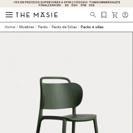
-12% EN PEDIDOS SUPERIORES A 299€ | CÓDIGO: THMSUMMERSALE12
FINALIZAN EN:
2
D
06
H
37
M
02
S
Búsqueda
Home
/
Muebles
/
Packs
/
Packs de Sillas
/
Packs 4 sillas