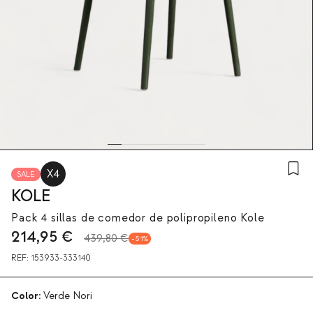
X4
SALE
KOLE
Pack 4 sillas de comedor de polipropileno Kole
214,95
€
439,80 €
51
REF:
153933-333140
Color:
Verde Nori