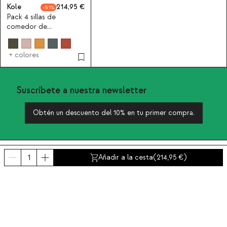
Kole
214,95
51
Pack 4 sillas de
comedor de
polipropileno Kole
+ colores
Suscríbete a nuestra newsletter
Obtén un descuento del 10% en tu primer compra.
Sobre nosotros
Añadir a la cesta
(
214,95
)
Categorías
Contacto y ayuda
INTERNATIONAL:
España