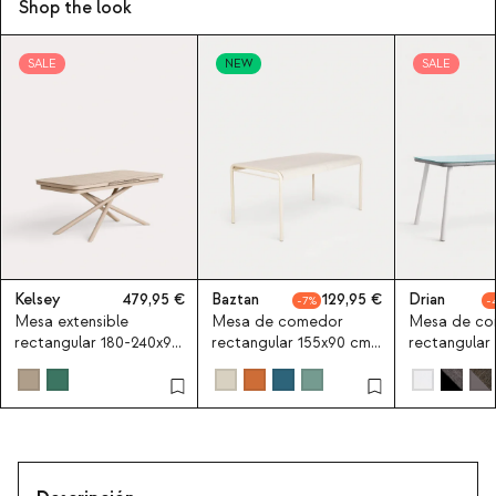
Shop the look
SALE
NEW
SALE
Kelsey
479,95
Baztan
129,95
Drian
7
Mesa extensible
Mesa de comedor
Mesa de co
rectangular 180-240x90
rectangular 155x90 cm
rectangular
cm de comedor de
de metal y
de aluminio y
aluminio Kelsey
polipropileno Baztan
Drian