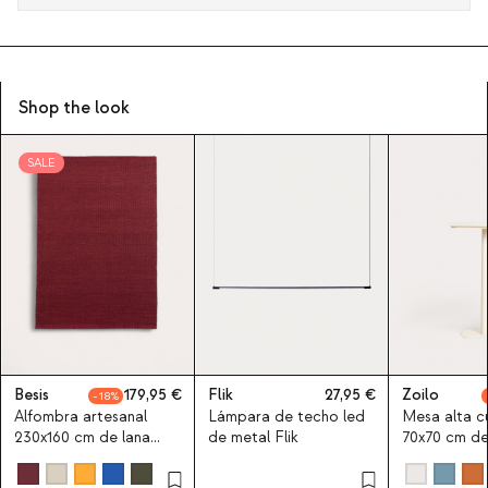
Shop the look
SALE
Besis
179,95
Flik
27,95
Zoilo
18
Alfombra artesanal
Lámpara de techo led
Mesa alta 
230x160 cm de lana
de metal Flik
70x70 cm de
Besis
Zoilo