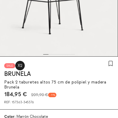
X2
SALE
BRUNELA
Pack 2 taburetes altos 75 cm de polipiel y madera
Brunela
184,95
€
209,90 €
11
REF:
157363-345376
Color:
Marrón Chocolate