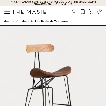
-12% EN PEDIDOS SUPERIORES A 299€ | CÓDIGO: THMSUMMERSALE12
¡OBTÉN UN -10% DE DESCUENTO AL SUSCRIBIRTE AHORA!
FINALIZAN EN:
17
H
16
M
18
S
Búsqueda
Home
/
Muebles
/
Packs
/
Packs de Taburetes