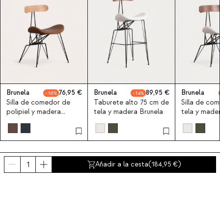
Brunela
76,95
Brunela
89,95
Brunela
18
14
Silla de comedor de
Taburete alto 75 cm de
Silla de co
polipiel y madera
tela y madera Brunela
tela y made
Brunela
Añadir a la cesta
(
184,95
)
Últimos productos vistos
SALE
X2