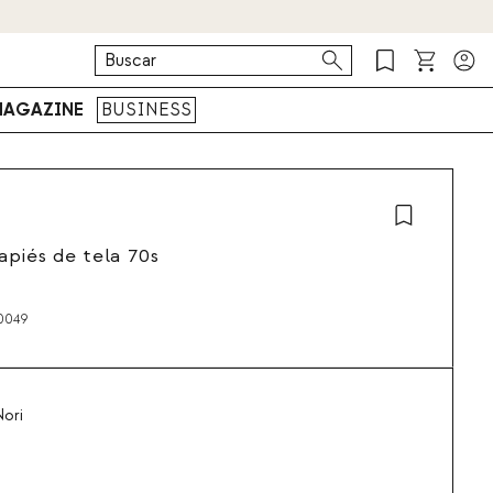
AGAZINE
BUSINESS
apiés de tela 70s
0049
ori