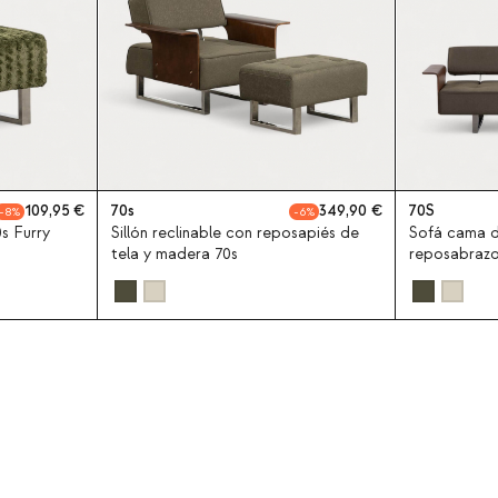
109,95
70s
349,90
70S
8
6
s Furry
Sillón reclinable con reposapiés de
Sofá cama d
tela y madera 70s
reposabrazo
70S