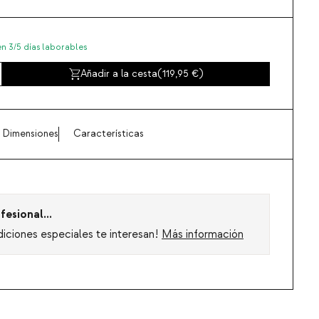
en 3/5 días laborables
Añadir a la cesta
(
119,95
)
Dimensiones
Características
fesional...
diciones especiales te interesan!
Más información