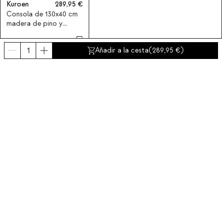
Kuroen
289,95
Consola de 130x40 cm
madera de pino y
madera de olmo
Kuroen
Añadir a la cesta
(
289,95
)
Suscríbete a nuestra newsletter
Obtén un descuento del 10% en tu primer compra.
Sobre nosotros
Categorías
Contacto y ayuda
INTERNATIONAL:
España