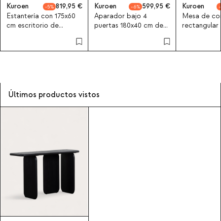
Kuroen
819,95
Kuroen
599,95
Kuroen
5
6
Estantería con 175x60
Aparador bajo 4
Mesa de co
cm escritorio de
puertas 180x40 cm de
rectangular
madera de pino y
madera de pino y
de madera 
madera de olmo
madera de olmo
Kuroen
Kuroen
Últimos productos vistos