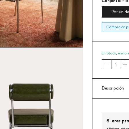
Conjunto:
Por
Por unid
Compra en pac
En Stock,
envío 
Descripción
Si eres pro
¡Estas con