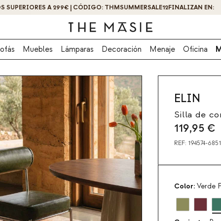
¡OBTÉN UN -10% DE DESCUENTO AL SUSCRIBIRTE AHORA!
ofás
Muebles
Lámparas
Decoración
Menaje
Oficina
M
ELIN
Silla de c
119,95
€
REF:
194574-685
Color:
Verde F