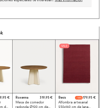
ok
SALE
9,95
Roxenna
319,95
Besis
179,95
18
r
Mesa de comedor
Alfombra artesanal
cm de
redonda Ø120 cm de
230x160 cm de lana