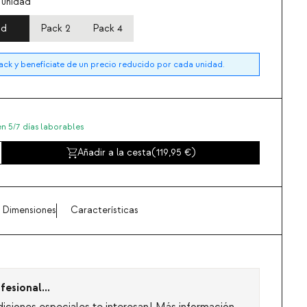
 unidad
ad
Pack 2
Pack 4
k y benefíciate de un precio reducido por cada unidad.
en 5/7 días laborables
Añadir a la cesta
(
119,95
)
Dimensiones
Características
fesional...
diciones especiales te interesan!
Más información