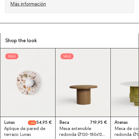
Más información
Shop the look
SALE
SALE
Lunas
54,95
Beca
719,95
Atenas
6
Aplique de pared de
Mesa extensible
Mesa de co
terrazo Lunas
redonda Ø120-180x120
redonda Ø1