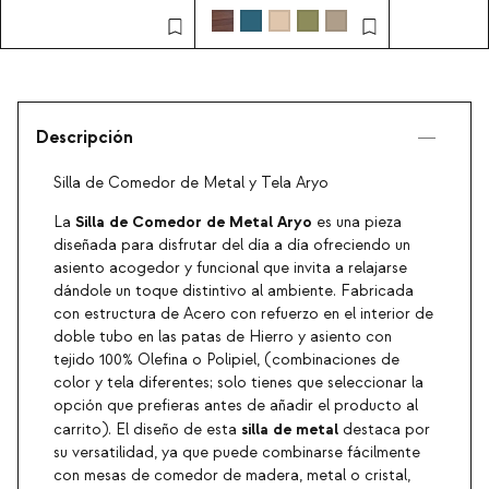
/ 240x120 cm de
terrazo y m
comedor de metal
mango Aten
Beca
Descripción
Silla de Comedor de Metal y Tela Aryo
Silla de Comedor de Metal Aryo
La
es una pieza
diseñada para disfrutar del día a día ofreciendo un
asiento acogedor y funcional que invita a relajarse
dándole un toque distintivo al ambiente. Fabricada
con estructura de Acero con refuerzo en el interior de
doble tubo en las patas de Hierro y asiento con
tejido 100% Olefina o Polipiel, (combinaciones de
color y tela diferentes; solo tienes que seleccionar la
opción que prefieras antes de añadir el producto al
silla de metal
carrito). El diseño de esta
destaca por
su versatilidad, ya que puede combinarse fácilmente
con mesas de comedor de madera, metal o cristal,