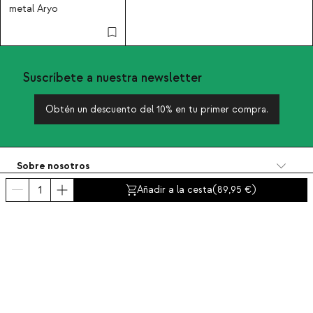
metal Aryo
Suscríbete a nuestra newsletter
Obtén un descuento del 10% en tu primer compra.
Sobre nosotros
Categorías
Añadir a la cesta
(
89,95
)
Contacto y ayuda
INTERNATIONAL:
España