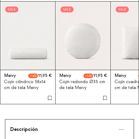
SALE
SALE
SALE
Meivy
11,95
Meivy
11,95
Meivy
14
14
Cojín cilíndrico 58x14
Cojín redondo Ø35 cm
Cojín cuadr
cm de tela Meivy
de tela Meivy
cm de tela 
Descripción