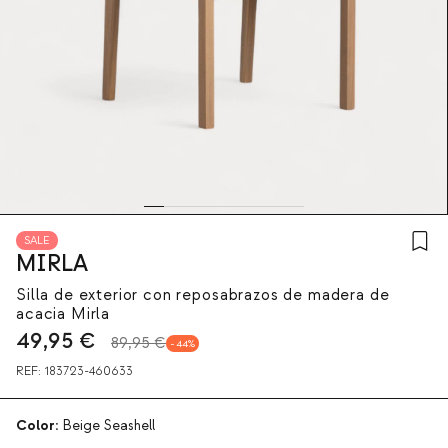
SALE
MIRLA
Silla de exterior con reposabrazos de madera de
acacia Mirla
49,95
€
89,95 €
44
REF:
183723-460633
Color:
Beige Seashell