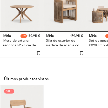
Mirla
169,95
Mirla
179,95
Mirla
8
Mesa de exterior
Silla de exterior de
Set de mes
redonda Ø120 cm de
madera de acacia con
Ø120 cm y 4 
madera de acacia Mirla
cojines Mirla
madera de 
exterior Mir
Últimos productos vistos
SALE