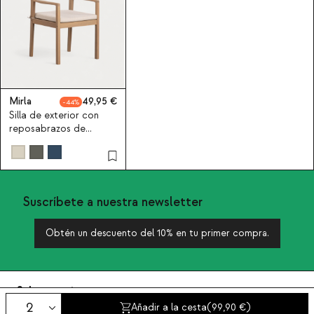
Mirla
49,95
44
Silla de exterior con
reposabrazos de
madera de acacia Mirla
Suscríbete a nuestra newsletter
Obtén un descuento del 10% en tu primer compra.
Sobre nosotros
Categorías
Añadir a la cesta
(
99,90
)