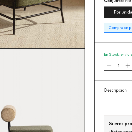
Conjunto:
Por
Por unid
Compra en pac
En Stock,
envío 
Descripción
Si eres pro
¡Estas con