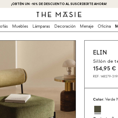
¡OBTÉN UN -10% DE DESCUENTO AL SUSCRIBIRTE AHORA!
ofás
Muebles
Lámparas
Decoración
Menaje
Oficina
M
ELIN
Sillón de t
154,95
€
REF:
148279-319
Color:
Verde N