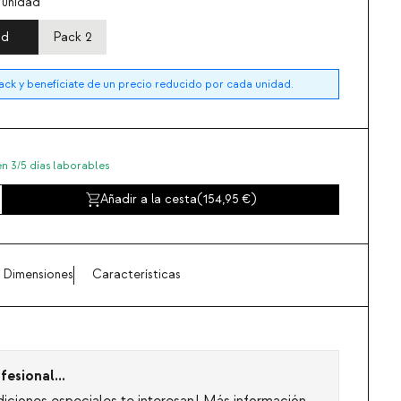
 unidad
ad
Pack 2
k y benefíciate de un precio reducido por cada unidad.
en 3/5 días laborables
Añadir a la cesta
(
154,95
)
Dimensiones
Características
fesional...
diciones especiales te interesan!
Más información