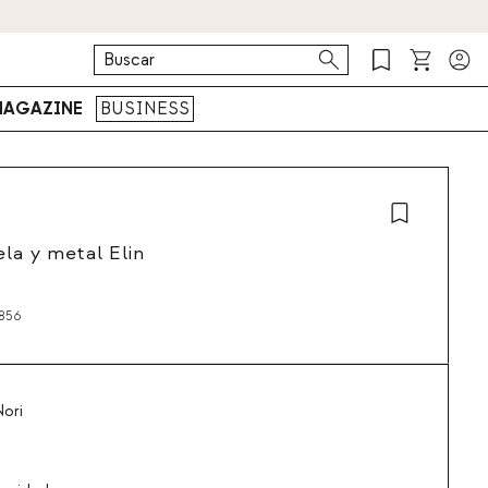
AGAZINE
BUSINESS
ela y metal Elin
856
ori