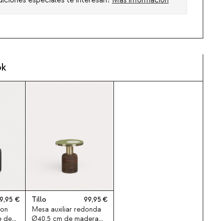
ok
9,95
Tillo
99,95
con
Mesa auxiliar redonda
e de
Ø40,5 cm de madera