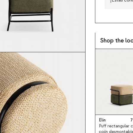
Shop the lo
Elin
7
Puff rectangular 
cojín desmontabl