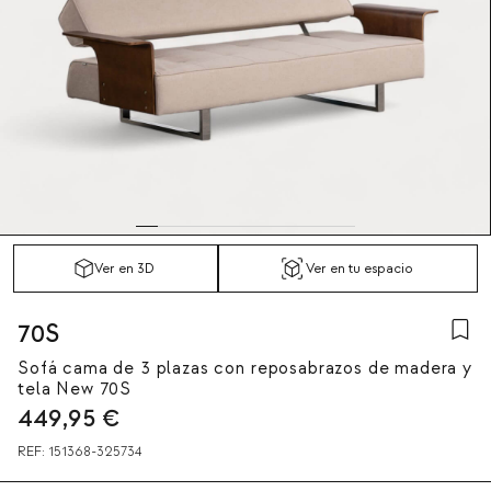
Ver en 3D
Ver en tu espacio
70S
Sofá cama de 3 plazas con reposabrazos de madera y
tela New 70S
449,95
€
REF:
151368-325734