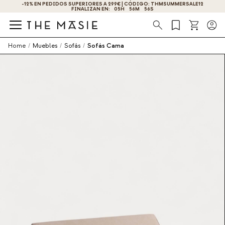
¡OBTÉN UN -10% DE DESCUENTO AL SUSCRIBIRTE AHORA!
Búsqueda
Home
/
Muebles
/
Sofás
/
Sofás Cama