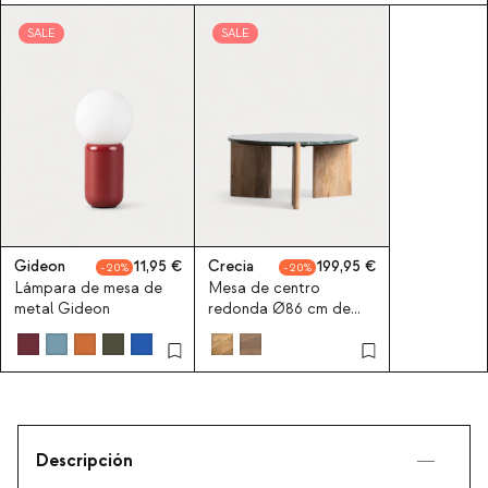
SALE
SALE
Gideon
11,95
Crecia
199,95
20
20
Lámpara de mesa de
Mesa de centro
metal Gideon
redonda Ø86 cm de
madera de mango y
mármol Crecia
Descripción