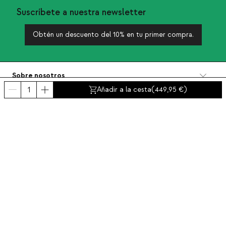
Suscríbete a nuestra newsletter
Obtén un descuento del 10% en tu primer compra.
Sobre nosotros
Categorías
Añadir a la cesta
(
449,95
)
Contacto y ayuda
INTERNATIONAL:
España
Aviso legal
Protección de datos
Política de privacidad
Política de compliance
Política de cookies