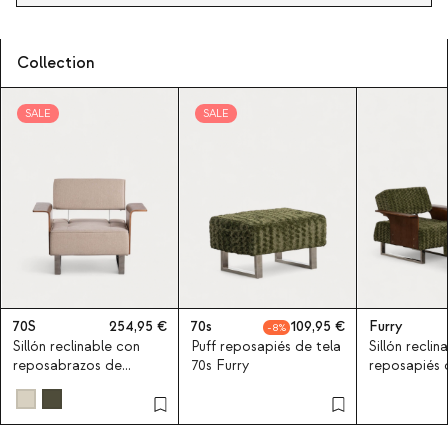
Collection
SALE
SALE
70S
254,95
70s
109,95
Furry
8
Sillón reclinable con
Puff reposapiés de tela
Sillón reclin
reposabrazos de
70s Furry
reposapiés d
madera y tela 70S
madera 70s 