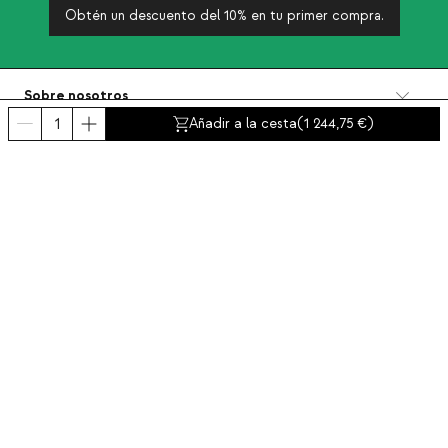
Obtén un descuento del 10% en tu primer compra.
Sobre nosotros
Categorías
Añadir a la cesta
(
1 244,75
)
Contacto y ayuda
INTERNATIONAL:
España
Aviso legal
Protección de datos
Política de privacidad
Política de compliance
Política de cookies
Accesibilidad
© 2016-2026 THEMASIE · All rights reserved | PROCEED YOUR COMMERCE, S.L.