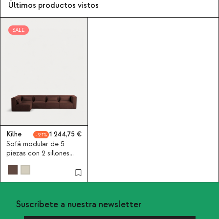
Últimos productos vistos
SALE
Kilhe
1 244,75
21
Sofá modular de 5
piezas con 2 sillones
esquineros de pana
gruesa Kilhe
Suscríbete a nuestra newsletter