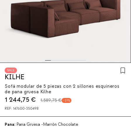
SALE
KILHE
Sofá modular de 5 piezas con 2 sillones esquineros
de pana gruesa Kilhe
1 244,75
€
1.589,75 €
21
REF:
147600-350498
Pana:
Pana Gruesa -Marrón Chocolate