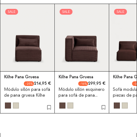
SALE
SALE
SALE
Kilhe Pana Gruesa
Kilhe Pana Gruesa
Kilhe Pana 
214,95
299,95
25
16
2
Módulo sillón para sofá
Módulo sillón esquinero
Sofá modula
de pana gruesa Kilhe
para sofá de pana
piezas de p
gruesa Kilhe
Kilhe