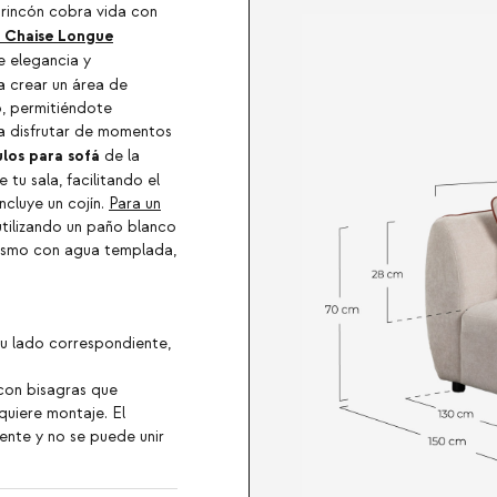
 rincón cobra vida con
 Chaise Longue
e elegancia y
a crear un área de
o, permitiéndote
 a disfrutar de momentos
los para sofá
de la
 tu sala, facilitando el
ncluye un cojín.
Para un
 utilizando un paño blanco
mismo con agua templada,
su lado correspondiente,
con bisagras que
quiere montaje. El
nte y no se puede unir