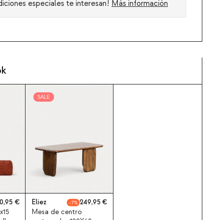
diciones especiales te interesan!
Más información
ok
SALE
0,95
Eliez
249,95
7
4x15
Mesa de centro