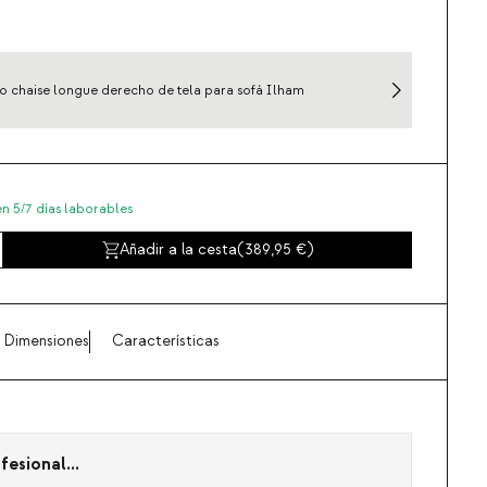
 chaise longue derecho de tela para sofá Ilham
en 5/7 días laborables
Añadir a la cesta
(
389,95
)
Dimensiones
Características
fesional...