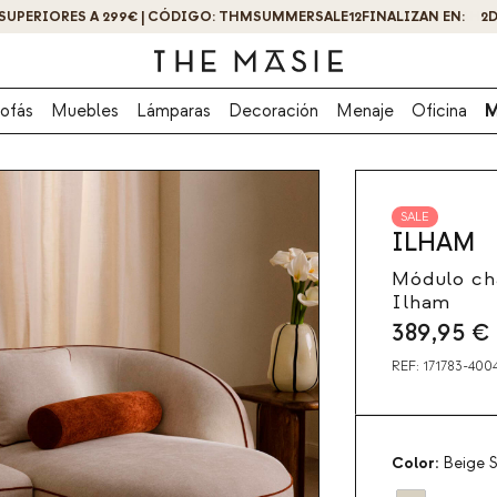
¡OBTÉN UN -10% DE DESCUENTO AL SUSCRIBIRTE AHORA!
ofás
Muebles
Lámparas
Decoración
Menaje
Oficina
M
SALE
ILHAM
Módulo cha
Ilham
389,95
€
REF:
171783-400
Color:
Beige S