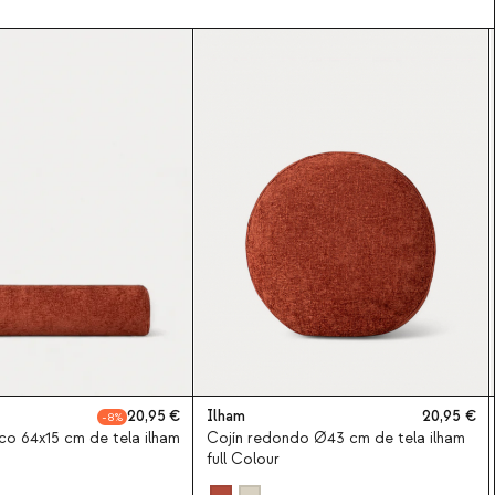
20,95
Ilham
20,95
8
rico 64x15 cm de tela ilham
Cojín redondo Ø43 cm de tela ilham
full Colour