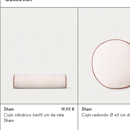
Ilham
19,95
Ilham
Cojín cilíndrico 64x15 cm de tela
Cojín redondo Ø 43 cm de
Ilham