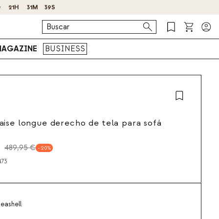
AGAZINE
BUSINESS
ise longue derecho de tela para sofá
489,95 €
20
473
eashell