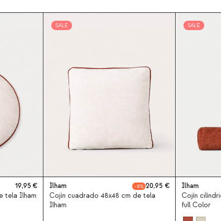
SALE
SALE
19,95
Ilham
20,95
Ilham
8
 tela Ilham
Cojín cuadrado 48x48 cm de tela
Cojín cilínd
Ilham
full Color