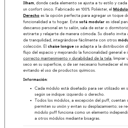
Ilham
, donde cada elemento se ajusta a tu estilo y cada
Módulo
un confort único. Fabricado en 100% Poliéster, el
Derecho
es la opción perfecta para agregar un toque d
sofá modular
funcionalidad a tu hogar. Este
es ideal par
descanso personal en tu salón, sala de estar o dormitori
estirarte y relajarte de manera cómoda. Su diseño invita
módu
de tranquilidad, integrándose fácilmente con otros
chaise longue
colección. El
se adapta a la distribución de
flujo del espacio y mejorando la funcionalidad general e i
correcto mantenimiento y durabilidad de la tela
, limpiar
seco en su superficie, o de ser necesario humedecer el 
evitando el uso de productos químicos.
Información
:
Cada módulo está diseñado para ser utilizado en 
según se indique: izquierdo o derecho.
Todos los módulos, a excepción del puff, cuentan 
permiten su unión y evitan su desplazamiento; se re
módulo puff funciona como un elemento independie
a otros módulos mediante bisagras.