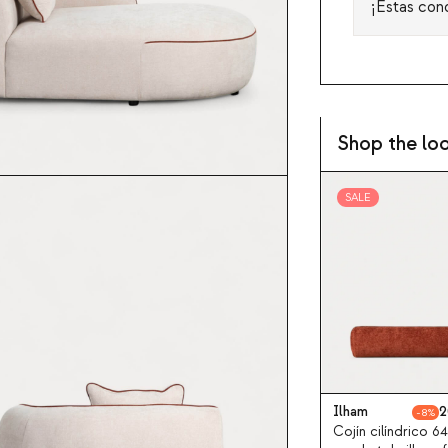
¡Estas con
Shop the lo
SALE
Ilham
2
8
Cojín cilíndrico 6