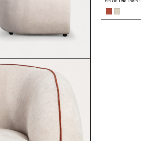
cm de tela ilham fu
Color