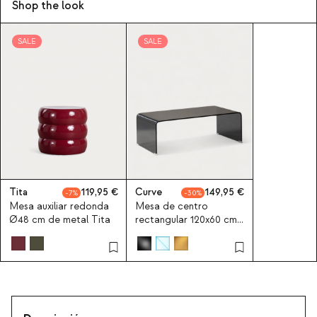
Shop the look
SALE
SALE
Tita
119,95
Curve
149,95
7
30
Mesa auxiliar redonda
Mesa de centro
Ø48 cm de metal Tita
rectangular 120x60 cm
de cristal templado
Curve