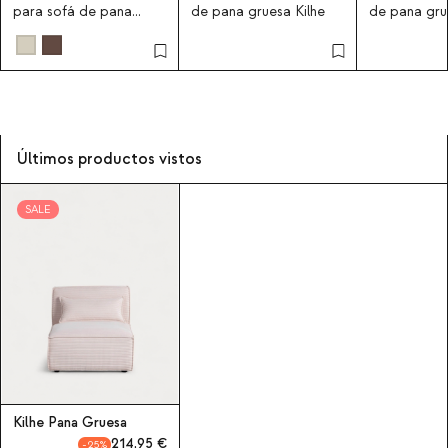
para sofá de pana
de pana gruesa Kilhe
de pana gru
gruesa Kilhe
Últimos productos vistos
SALE
Kilhe Pana Gruesa
214,95
25