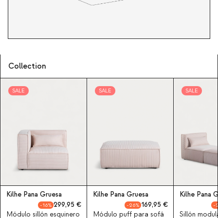
Collection
SALE
SALE
SALE
Kilhe Pana Gruesa
Kilhe Pana Gruesa
Kilhe Pana 
299,95
169,95
16
26
Módulo sillón esquinero
Módulo puff para sofá
Sillón modul