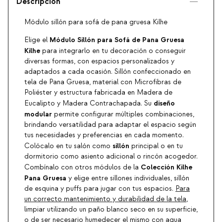
Descripción
Módulo sillón para sofá de pana gruesa Kilhe
Módulo Sillón para Sofá de Pana Gruesa
Elige el
Kilhe
para integrarlo en tu decoración o conseguir
diversas formas, con espacios personalizados y
adaptados a cada ocasión. Sillón confeccionado en
tela de Pana Gruesa, material con Microfibras de
Poliéster y estructura fabricada en Madera de
diseño
Eucalipto y Madera Contrachapada. Su
modular
permite configurar múltiples combinaciones,
brindando versatilidad para adaptar el espacio según
tus necesidades y preferencias en cada momento.
sillón
Colócalo en tu salón como
principal o en tu
dormitorio como asiento adicional o rincón acogedor.
Colección Kilhe
Combínalo con otros módulos de la
Pana
Gruesa
y elige entre sillones individuales, sillón
de esquina y puffs para jugar con tus espacios.
Para
un correcto mantenimiento y durabilidad de la tela
,
limpiar utilizando un paño blanco seco en su superficie,
o de ser necesario humedecer el mismo con agua