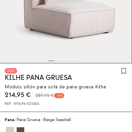
SALE
KILHE PANA GRUESA
Módulo sillón para sofá de pana gruesa Kilhe
214,95
€
289,95 €
25
REF:
199694-523406
Pana:
Pana Gruesa -Beige Seashell