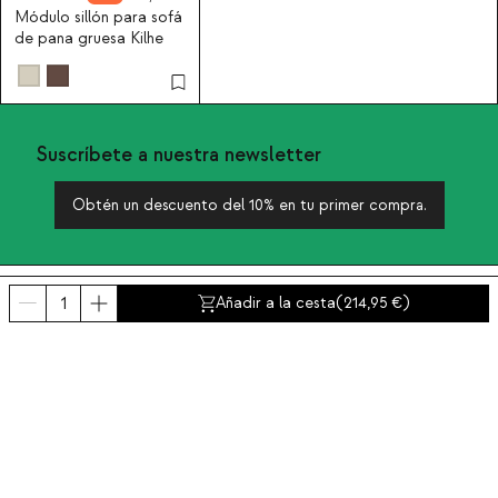
Módulo sillón para sofá
de pana gruesa Kilhe
Suscríbete a nuestra newsletter
Obtén un descuento del 10% en tu primer compra.
Sobre nosotros
Añadir a la cesta
(
214,95
)
Categorías
Contacto y ayuda
INTERNATIONAL:
España