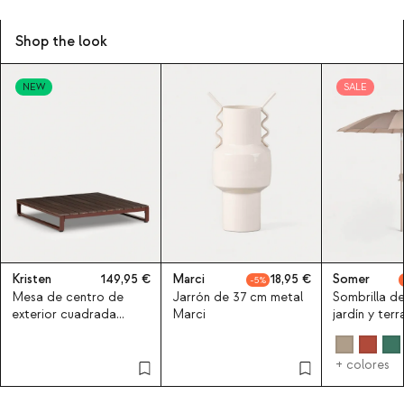
Shop the look
NEW
SALE
Kristen
149,95
Marci
18,95
Somer
5
Mesa de centro de
Jarrón de 37 cm metal
Sombrilla d
exterior cuadrada
Marci
jardín y ter
100x100 cm de madera
de acacia y metal
+ colores
Kristen