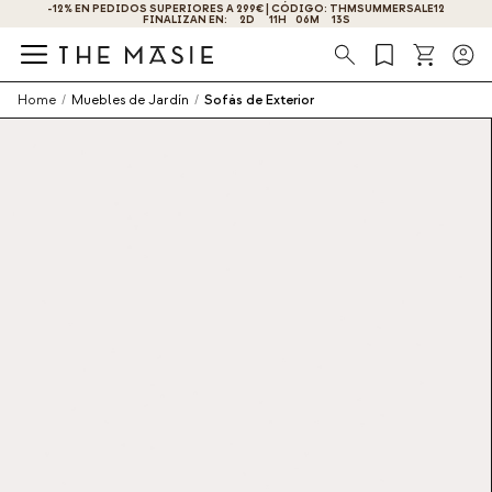
-12% EN PEDIDOS SUPERIORES A 299€ | CÓDIGO: THMSUMMERSALE12
¡OBTÉN UN -10% DE DESCUENTO AL SUSCRIBIRTE AHORA!
FINALIZAN EN:
2
D
11
H
06
M
13
S
Búsqueda
Home
/
Muebles de Jardín
/
Sofás de Exterior