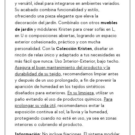
y versátil, ideal para integrarse en ambientes variados.
Su acabado combina funcionalidad y estilo,
ofreciendo una pieza elegante que eleva la
muebles
decoración del jardín. Combínalo con otros
de jardín
y módulares Kristen para crear sofás en L,
en U o composiciones abiertas, logrando un espacio
exterior cohesionado, práctico y con mucha
Colección Kristen
personalidad. Con la
, diseñar un
rincón de relax único y adaptado a tus necesidades es
más fácil que nunca. Uso Interior-Exterior, bajo techo.
Asegura el buen mantenimiento del producto y la
durabilidad de su tejido
, recomendamos limpiar antes
y después de un uso prolongado, a fin de prevenir la
aparición de humedad en los tejidos sintéticos
diseñados para exteriores.
En su limpieza
, utilizar un
paño evitando el uso de productos químicos.
Para
prolongar su vida útil,
recomendamos evitar la
exposición continua al sol, la lluvia y la humedad,
protegiendo cuando no esté en uso, ya sea en zonas
interiores o cubriendo el producto.
Información:
No incluye fijaciones. El sistema modular