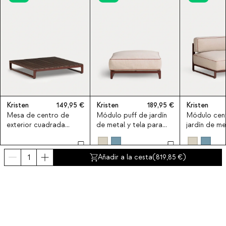
Kristen
149,95
Kristen
189,95
Kristen
Mesa de centro de
Módulo puff de jardín
Módulo cent
exterior cuadrada
de metal y tela para
jardín de me
100x100 cm de madera
sofá modular Kristen
para sofá m
de acacia y metal
Kristen
Kristen
Añadir a la cesta
(
819,85
)
Últimos productos vistos
NEW