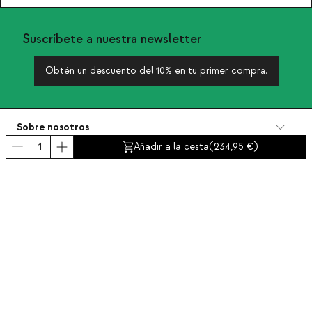
Suscríbete a nuestra newsletter
Obtén un descuento del 10% en tu primer compra.
Sobre nosotros
Categorías
Añadir a la cesta
(
234,95
)
Contacto y ayuda
INTERNATIONAL:
España
Aviso legal
Protección de datos
Política de privacidad