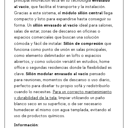
envasado
principal innovación está en su tecnología
al vacío
, que facilita el transporte y la instalación.
módulo sillón central
Gracias a este sistema, el
llega
compacto y listo para expandirse hasta conseguir su
sillón envasado al vacío
forma. Un
ideal para salones,
salas de estar, zonas de descanso en oficinas o
espacios comerciales que buscan una solución
Sillón de compresión
cómoda y fácil de instalar.
que
funciona como punto de unión en salas principales,
como elemento delimitador en lofts o espacios
abiertos, y como solución versátil en estudios, home
office o segundas residencias donde la flexibilidad es
Sillón modular envasado al vacío
clave.
pensado
para reuniones, momentos de descanso o uso diario,
perfecto para diseñar tu propio sofá y redistribuirlo
cuando lo necesites.
Para un correcto mantenimiento
y durabilidad de la tela
, limpiar utilizando un paño
blanco seco en su superficie, o de ser necesario
humedecer el mismo con agua templada, evitando el
uso de productos químicos.
Información
: