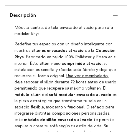
Descripción
Módulo central de tela envasado al vacío para sofá
modular Rhys
Redefine tus espacios con un diseño inteligente con
sillones envasados al vacío
Colección
nuestros
de la
Rhys
. Fabricado en tejido 100% Poliéster y Foam en su
sillón
comprimido al vacío
interior. Este
viene
, su
instalación es sencilla y rápida; solo ábrelo y deja que
recupere su forma original.
Una vez desembalado,
deja reposar el sillón durante 72 horas antes de usarlo,
permitiendo que recupere su máximo volumen
. El
módulo
sillón
sofá modular envasado al vacío
del
es
la pieza estratégica que transforma tu sala en un
espacio flexible, moderno y funcional. Diseñado para
integrarse distintas composiciones personalizadas,
módulo de sillón envasado al vacío
este
te permite
ampliar o crear tu sofá según tu estilo de vida. Su