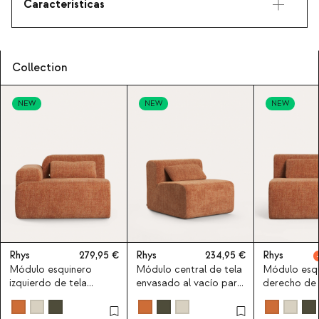
Características
Collection
NEW
NEW
NEW
Rhys
279,95
Rhys
234,95
Rhys
Módulo esquinero
Módulo central de tela
Módulo esq
izquierdo de tela
envasado al vacío para
derecho de 
envasado al vacío para
sofá modular Rhys
envasado al
sofá modular Rhys
sofá modula