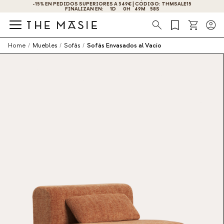
¡OBTÉN UN -10% DE DESCUENTO AL SUSCRIBIRTE AHORA!
Búsqueda
Home
/
Muebles
/
Sofás
/
Sofás Envasados al Vacío