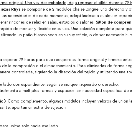
forma original. Una vez desembalado, deja reposar el sillón durante 72
Piezas Rhys
se compone de 2 módulos chaise longue, uno derecho y ot
n las necesidades de cada momento, adaptándose a cualquier espacio 
Sillón
de compren
erar rincones de relax en salas, estudios o salones.
, rápido de montar y flexible en su uso. Una solución completa para q
r utilizando un paño blanco seco en su superficie, o de ser necesario
sperar 72 horas para que recupere su forma original y firmeza antes 
 de la compresión o el almacenamiento. Para eliminarlas de forma seg
nera controlada, siguiendo la dirección del tejido y utilizando una to
u lado correspondiente, según se indique: izquierdo o derecho.
ilmente a múltiples formas y espacios, sin necesidad específica de un
io)
: Como complemento, algunos módulos incluyen velcros de unión late
zante, aportan un extra de sujeción.
 para unirse solo hacia ese lado.