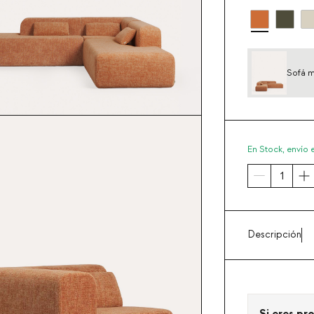
Sofá m
longue
En Stock,
envío 
Descripción