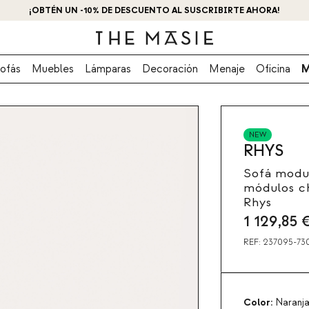
¡OBTÉN UN -10% DE DESCUENTO AL SUSCRIBIRTE AHORA!
ofás
Muebles
Lámparas
Decoración
Menaje
Oficina
M
NEW
RHYS
Sofá modul
módulos ch
Rhys
1 129,85
REF:
237095-73
Color:
Naranja