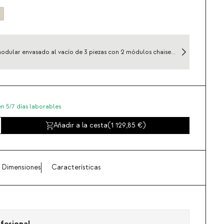
odular envasado al vacío de 3 piezas con 2 módulos chaise
 y módulo esquinero de tela Rhys
en 5/7 días laborables
Añadir a la cesta
(
1 129,85
)
Dimensiones
Características