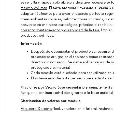
es sencilla y rápida; solo ábrelo y deja que recupere su 
Sofá Modular Envasado al Vacío 3 
máximo volumen
. El
adaptar fácilmente para crear el espacio perfecto segú
crear ambientes sociales, delimitar zonas sin muros, o gen
convierte en una pieza estratégica, práctico al recibirlo
correcto mantenimiento y durabilidad de la tela
, limpia
productos químicos.
Información
:
Después de desembalar el producto se recomienda e
presentarse arrugas en el tapizado como resultado
directo o calor seco-. Se debe aplicar vapor de ma
protegiendo el material.
Cada módulo está diseñado para ser utilizado en s
El sistema modular está pensado para adaptarse fác
Fijaciones por Velcro (uso secundario y complementar
Aunque no son imprescindibles gracias a la base antidesli
Distribución de velcros por módulo
:
Esquinero Derecho
: Incluye velcro en el lateral izquierdo