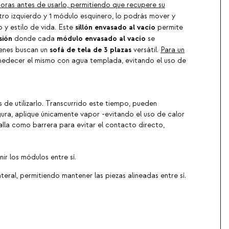
 horas antes de usarlo, permitiendo que recupere su
ro izquierdo y 1 módulo esquinero, lo podrás mover y
sillón envasado al vacío
y estilo de vida. Este
permite
sión
módulo envasado al vacío
donde cada
se
sofá de tela de 3 plazas
uienes buscan un
versátil.
Para un
 humedecer el mismo con agua templada, evitando el uso de
de utilizarlo. Transcurrido este tiempo, pueden
ura, aplique únicamente vapor -evitando el uso de calor
alla como barrera para evitar el contacto directo,
ir los módulos entre sí.
ral, permitiendo mantener las piezas alineadas entre sí.