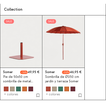
Collection
SALE
SALE
Somer
49,95
Somer
46,95
16
32
Pie de 50x50 cm
Sombrilla de Ø250 cm
sombrilla de metal
jardín y terraza Somer
Somer
+ colores
+ colores