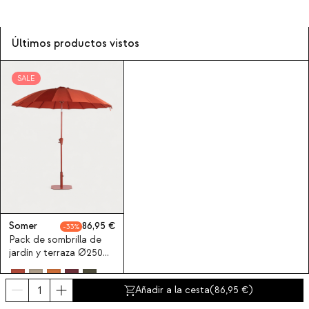
Últimos productos vistos
SALE
Somer
86,95
33
Pack de sombrilla de
jardín y terraza Ø250
cm con pie para
sombrilla de metal
Añadir a la cesta
(
86,95
)
Somer