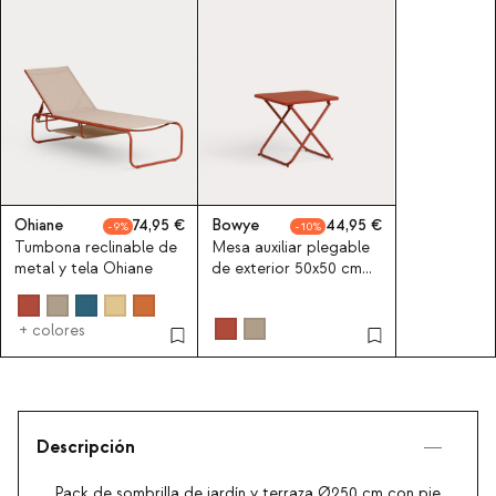
Ohiane
74,95
Bowye
44,95
9
10
Tumbona reclinable de
Mesa auxiliar plegable
metal y tela Ohiane
de exterior 50x50 cm
de metal Bowye
+ colores
Descripción
Pack de sombrilla de jardín y terraza Ø250 cm con pie