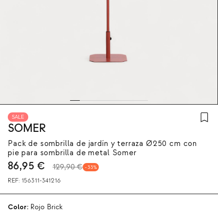
SALE
SOMER
Pack de sombrilla de jardín y terraza Ø250 cm con
pie para sombrilla de metal Somer
86,95
€
129,90 €
33
REF:
156311-341216
Color:
Rojo Brick