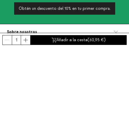
Obtén un descuento del 10% en tu primer compra.
Sobre nosotros
Categorías
Añadir a la cesta
(
62,95
)
Contacto y ayuda
INTERNATIONAL:
España
Aviso legal
Protección de datos
Política de privacidad
Política de compliance
Política de cookies
Accesibilidad