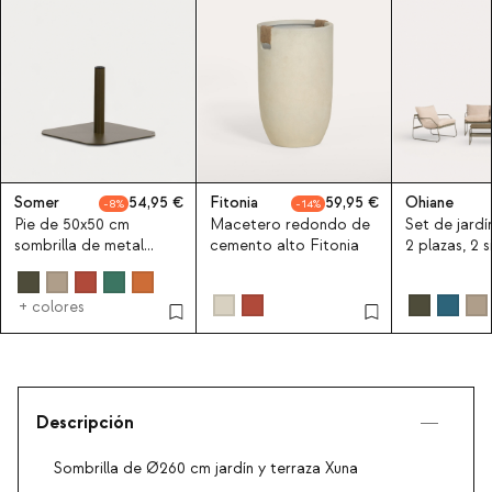
Somer
54,95
Fitonia
59,95
Ohiane
8
14
Pie de 50x50 cm
Macetero redondo de
Set de jardí
sombrilla de metal
cemento alto Fitonia
2 plazas, 2 s
Somer
mesa de cen
metal y tela
+ colores
Descripción
Sombrilla de Ø260 cm jardín y terraza Xuna