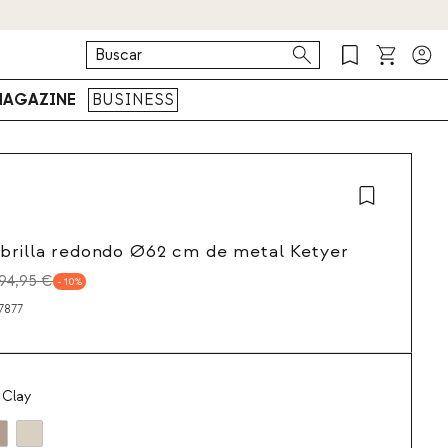
AGAZINE
BUSINESS
brilla redondo Ø62 cm de metal Ketyer
94,95 €
10
7877
 Clay