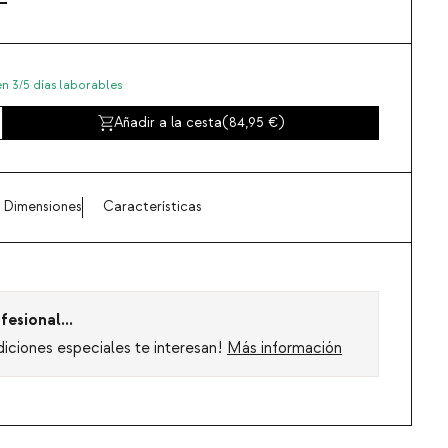
en 3/5 días laborables
Añadir a la cesta
(
84,95
)
Dimensiones
Características
fesional...
diciones especiales te interesan!
Más información