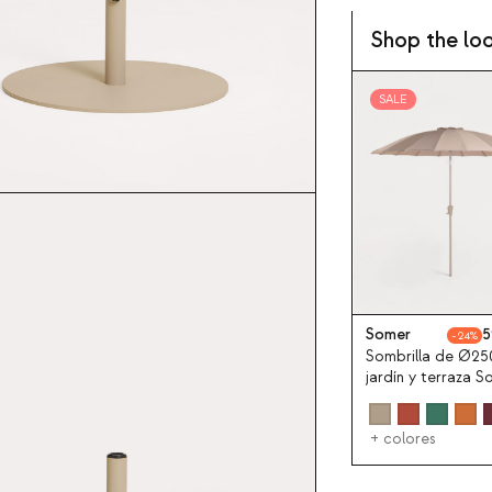
Shop the lo
SALE
Somer
5
24
Sombrilla de Ø25
jardín y terraza 
+ colores