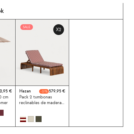
ok
SALE
X2
2,95
Hazan
579,95
21
0 cm
Pack 2 tumbonas
Somer
reclinables de madera
de acacia con cojín
Hazan