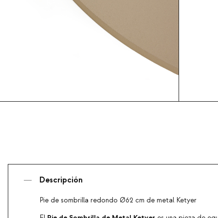
Descripción
Pie de sombrilla redondo Ø62 cm de metal Ketyer
Pie de Sombrilla de Metal Ketyer
El
es una pieza de equ