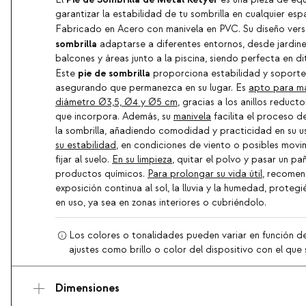
garantizar la estabilidad de tu sombrilla en cualquier espac
Fabricado en Acero con manivela en PVC. Su diseño versá
sombrilla
adaptarse a diferentes entornos, desde jardine
balcones y áreas junto a la piscina, siendo perfecta en di
pie de sombrilla
Este
proporciona estabilidad y soporte 
asegurando que permanezca en su lugar. Es
apto para má
diámetro Ø3,5, Ø4 y Ø5 cm
, gracias a los anillos reduc
que incorpora. Además, su
manivela
facilita el proceso de
la sombrilla, añadiendo comodidad y practicidad en su u
su estabilidad
, en condiciones de viento o posibles mo
fijar al suelo.
En su limpieza
, quitar el polvo y pasar un pa
productos químicos.
Para prolongar su vida útil
, recomen
exposición continua al sol, la lluvia y la humedad, prote
en uso, ya sea en zonas interiores o cubriéndolo.
Los colores o tonalidades pueden variar en función de
ajustes como brillo o color del dispositivo con el que s
Dimensiones