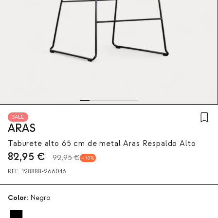
SALE
ARAS
Taburete alto 65 cm de metal Aras Respaldo Alto
82,95
€
92,95 €
10
REF:
128888-266046
Color:
Negro