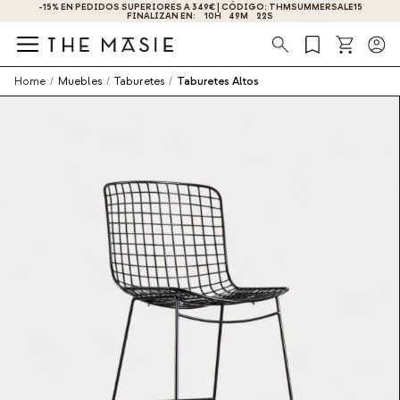
-15% EN PEDIDOS SUPERIORES A 349€ | CÓDIGO: THMSUMMERSALE15
¡OBTÉN UN -10% DE DESCUENTO AL SUSCRIBIRTE AHORA!
FINALIZAN EN:
10
H
49
M
22
S
Búsqueda
Home
/
Muebles
/
Taburetes
/
Taburetes Altos