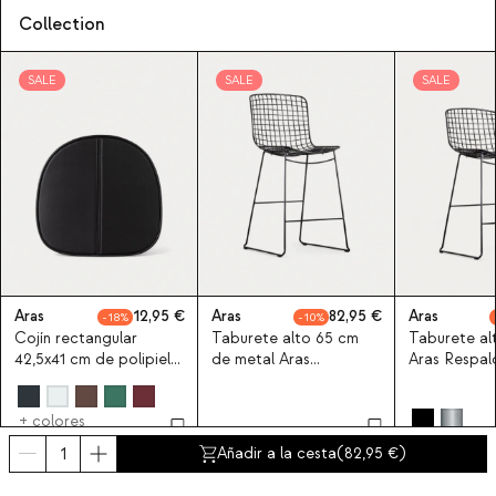
Collection
SALE
SALE
SALE
Aras
12,95
Aras
82,95
Aras
18
10
Cojín rectangular
Taburete alto 65 cm
Taburete al
42,5x41 cm de polipiel
de metal Aras
Aras Respal
para silla Aras
Respaldo Alto
+ colores
Añadir a la cesta
(
82,95
)