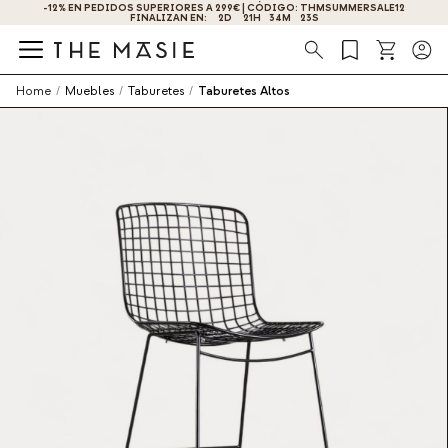
-12% EN PEDIDOS SUPERIORES A 299€ | CÓDIGO: THMSUMMERSALE12
FINALIZAN EN:
2
D
21
H
34
M
23
S
Búsqueda
Home
/
Muebles
/
Taburetes
/
Taburetes Altos