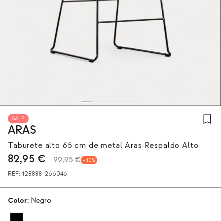
SALE
ARAS
Taburete alto 65 cm de metal Aras Respaldo Alto
82,95
€
92,95 €
10
REF:
128888-266046
Color:
Negro