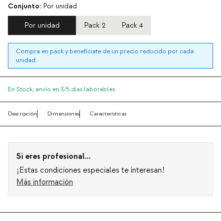
Conjunto:
Por unidad
Por unidad
Pack 2
Pack 4
Compra en pack y benefíciate de un precio reducido por cada
unidad.
En Stock,
envío en 3/5 días laborables
Descripción
Dimensiones
Características
Si eres profesional...
¡Estas condiciones especiales te interesan!
Más información