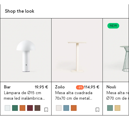
Shop the look
NEW
Biar
19,95
Zoilo
114,95
Nouli
8
Lámpara de Ø15 cm
Mesa alta cuadrada
Mesa alta 
mesa led inalámbrica
70x70 cm de metal
Ø70 cm de m
Biar
Zoilo