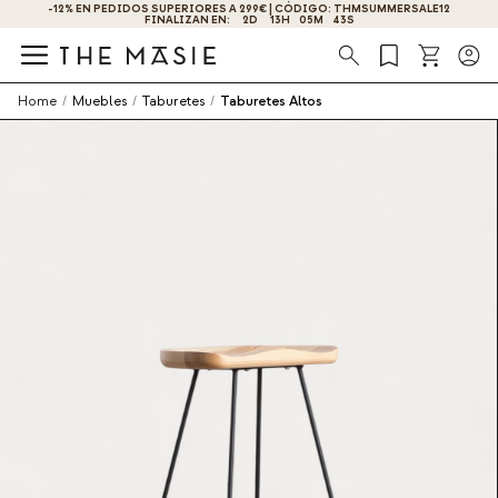
HMSUMMERSALE12
¡OBTÉN UN -10% DE DESCUENTO AL SUSCRIBIRTE AHORA!
Búsqueda
Home
/
Muebles
/
Taburetes
/
Taburetes Altos