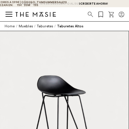
¡OBTÉN UN -10% DE DESCUENTO AL SUSCRIBIRTE AHORA!
Búsqueda
Home
/
Muebles
/
Taburetes
/
Taburetes Altos