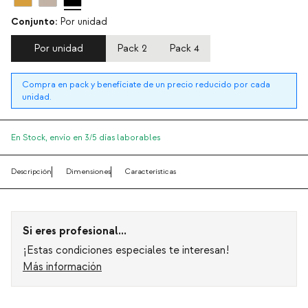
Conjunto:
Por unidad
Por unidad
Pack 2
Pack 4
Compra en pack y benefíciate de un precio reducido por cada
unidad.
En Stock,
envío en 3/5 días laborables
Descripción
Dimensiones
Características
Si eres profesional...
¡Estas condiciones especiales te interesan!
Más información