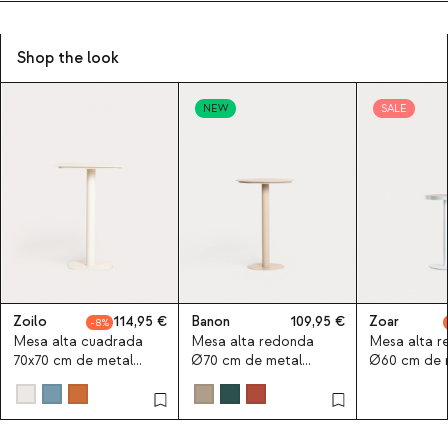
Shop the look
NEW
SALE
Zoilo
114,95
Banon
109,95
Zoar
8
Mesa alta cuadrada
Mesa alta redonda
Mesa alta 
70x70 cm de metal
Ø70 cm de metal
Ø60 cm de 
Zoilo
Banon
metal Zoar