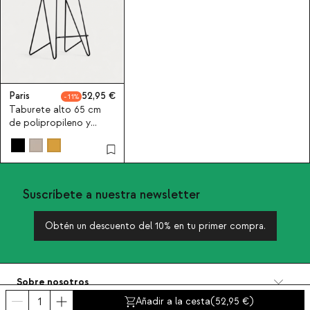
Paris
52,95
11
Taburete alto 65 cm
de polipropileno y
acero Paris
Suscríbete a nuestra newsletter
Obtén un descuento del 10% en tu primer compra.
Sobre nosotros
Categorías
Añadir a la cesta
(
52,95
)