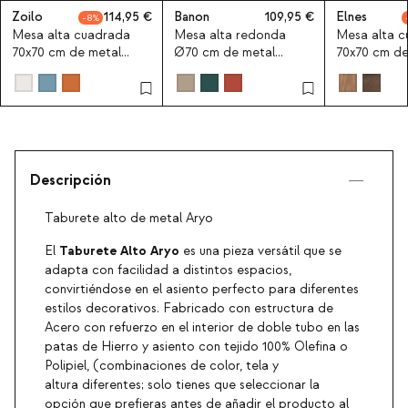
Zoilo
114,95
Banon
109,95
Elnes
8
Mesa alta cuadrada
Mesa alta redonda
Mesa alta 
70x70 cm de metal
Ø70 cm de metal
70x70 cm d
Zoilo
Banon
de eucalipto
Descripción
Taburete alto de metal Aryo
Taburete Alto Aryo
El
es una pieza versátil que se
adapta con facilidad a distintos espacios,
convirtiéndose en el asiento perfecto para diferentes
estilos decorativos. Fabricado con estructura de
Acero con refuerzo en el interior de doble tubo en las
patas de Hierro y asiento con tejido 100% Olefina o
Polipiel, (combinaciones de color, tela y
altura diferentes; solo tienes que seleccionar la
opción que prefieras antes de añadir el producto al