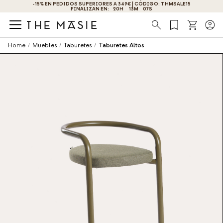
-15% EN PEDIDOS SUPERIORES A 349€ | CÓDIGO: THMSALE15
FINALIZAN EN:
20
H
13
M
07
S
Búsqueda
Home
/
Muebles
/
Taburetes
/
Taburetes Altos