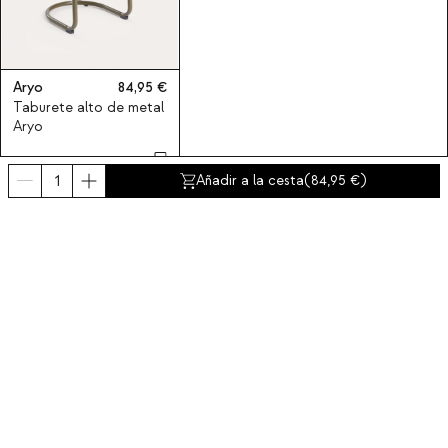
Aryo
84,95
Taburete alto de metal
Aryo
Añadir a la cesta
(
84,95
)
Suscríbete a nuestra newsletter
Obtén un descuento del 10% en tu primer compra.
Sobre nosotros
Categorías
Contacto y ayuda
INTERNATIONAL:
España