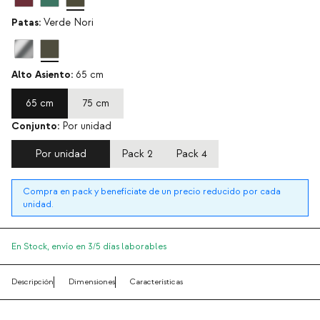
Patas:
Verde Nori
Alto Asiento:
65 cm
65 cm
75 cm
Conjunto:
Por unidad
Por unidad
Pack 2
Pack 4
Compra en pack y benefíciate de un precio reducido por cada
unidad.
En Stock,
envío en 3/5 días laborables
Descripción
Dimensiones
Características