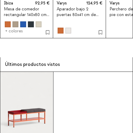
Ibiza
92,95
Varys
124,95
Varys
Mesa de comedor
Aparador bajo 2
Perchero de
rectangular 140x80 cm
puertas 80x41 cm de
pie con est
de acero laminado
acero laminado y
cajones de 
Ibiza
madera de pino Varys
laminado y 
+ colores
pino Varys
Últimos productos vistos