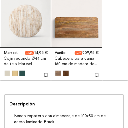
Marssel
14,95
Vanile
209,95
34
6
Cojín redondo Ø44 cm
Cabecero para cama
de tela Marssel
160 cm de madera de
mango Vanile
Descripción
Banco zapatero con almacenaje de 100x30 cm de
acero laminado Bruck