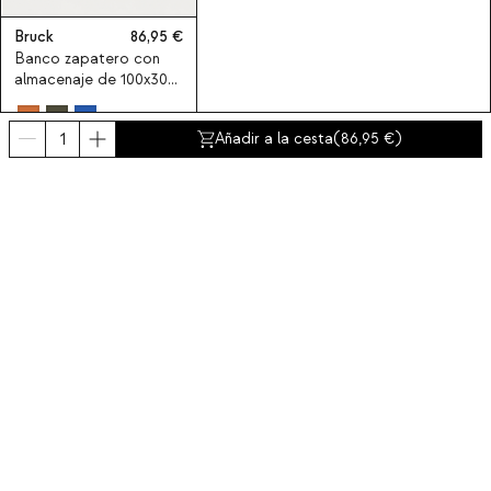
Bruck
86,95
Banco zapatero con
almacenaje de 100x30
cm de acero laminado
Bruck
Añadir a la cesta
(
86,95
)
Suscríbete a nuestra newsletter
Obtén un descuento del 10% en tu primer compra.
Sobre nosotros
Categorías
Contacto y ayuda
INTERNATIONAL:
España