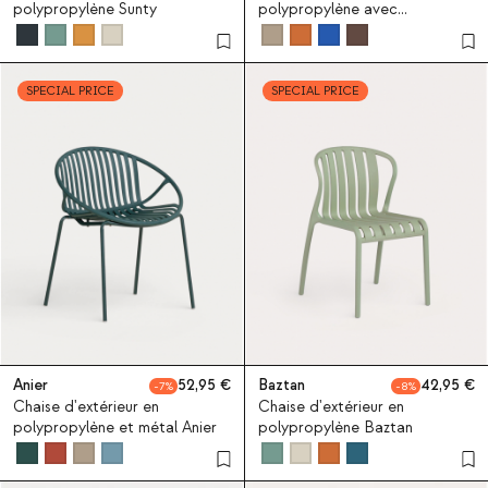
polypropylène Sunty
polypropylène avec
accoudoirs Juana
SPECIAL PRICE
SPECIAL PRICE
Anier
52,95
Baztan
42,95
7
8
Chaise d'extérieur en
Chaise d'extérieur en
polypropylène et métal Anier
polypropylène Baztan