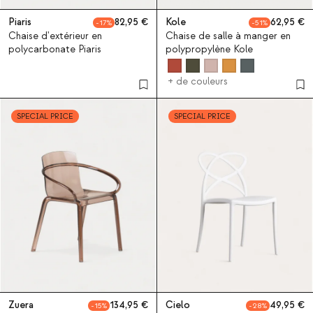
Piaris
82,95
Kole
62,95
17
51
Chaise d'extérieur en
Chaise de salle à manger en
polycarbonate Piaris
polypropylène Kole
+ de couleurs
SPECIAL PRICE
SPECIAL PRICE
Zuera
134,95
Cielo
49,95
15
28