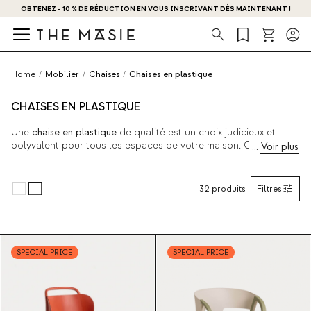
OBTENEZ - 10 % DE RÉDUCTION EN VOUS INSCRIVANT DÈS MAINTENANT !
Recherche
Home
/
Mobilier
/
Chaises
/
Chaises en plastique
CHAISES EN PLASTIQUE
Une
chaise en plastique
de qualité est un choix judicieux et
polyvalent pour tous les espaces de votre maison. Chez
The
Masie,
nous avons souhaité repenser les designs classiques en
optant pour des pièces en polypropylène aux lignes
contemporaines, légères et disponibles dans une large palette
32
produits
Filtres
de couleurs. Parfaites pour l'intérieur comme pour l'extérieur,
elles offrent la qualité qui fait la renommée de
The Masie
.
Découvrez la nouvelle collection ci-dessous.
SPECIAL PRICE
SPECIAL PRICE