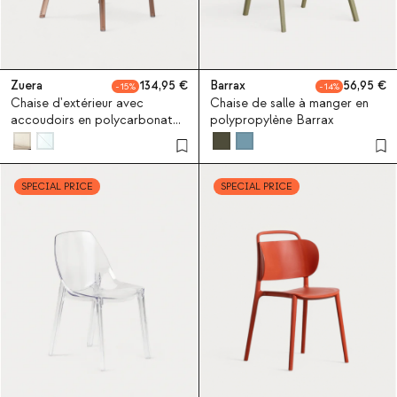
Zuera
134,95
Barrax
56,95
15
14
Chaise d'extérieur avec
Chaise de salle à manger en
accoudoirs en polycarbonate
polypropylène Barrax
Zuera
SPECIAL PRICE
SPECIAL PRICE