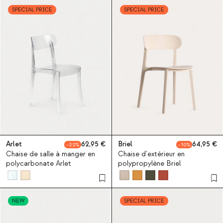
SPECIAL PRICE
SPECIAL PRICE
Arlet
62,95
Briel
64,95
22
10
Chaise de salle à manger en
Chaise d'extérieur en
polycarbonate Arlet
polypropylène Briel
NEW
SPECIAL PRICE