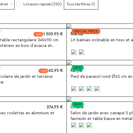
ériel
Livraison rapide (320)
Tous les filtres
SPECIAL PRICE
1 509,95
Mersia
24
table rectangulaire 240x110 cm
Lit balinais inclinable en tissu et
extérieur en bois d'acacia et
NEW
42,95
Ketyer
53
culaire de jardin et terrasse
Pied de parasol rond Ø62 cm en
ai
NEW
274,95
Ohiane
avec roulettes en aluminium et
Salon de jardin avec canapé 2 pl
fauteuils et table basse en métal