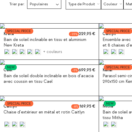
Trier par:
Type de Produit
Couleur
Mat
SPECIAL PRICE
SPECIAL PRICE
Kreta
229,95
Caitlyn
25
Bain de soleil inclinable en tissu et aluminium
Ensemble avec 
New Kreta
et 8 chaises d'
métal Caitlyn
+ couleurs
NEW
SPECIAL PRICE
Cael
699,95
Kenai
5
Bain de soleil double inclinable en bois d'acacia
Parasol semi-cir
avec coussin en tissu Cael
290x150 cm Ken
SPECIAL PRICE
NEW
Caitlyn
169,95
Mitha
8
Chaise d'extérieur en métal et rotin Caitlyn
Bain de soleil 
tissu Mitha