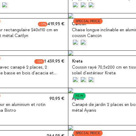
SPECIAL PRICE
419,95
Cancún
17
ur rectangulaire 240x110 cm en
Chaise longue inclinable en alum
t métal Caitlyn
coussin Cancún
1 439,95
Kreta
12
 avec canapé 2 places, 2
Coussin rayé 70,5x200 cm en tiss
ble basse en bois d'acacia et
soleil d'extérieur Kreta
NEW
90,95
Ayanis
eur en aluminium et rotin
Canapé de jardin 2 places en boi
na Bistro
métal Ayanis
SPECIAL PRICE