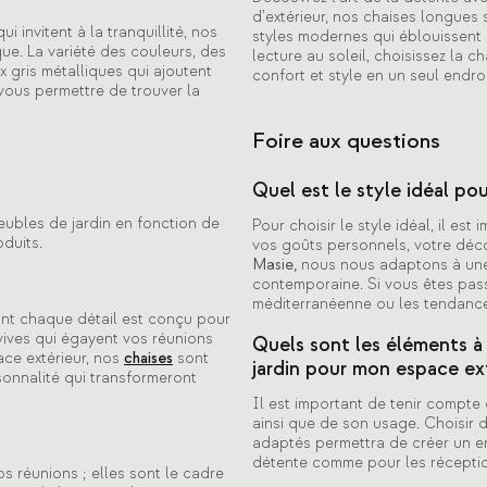
d'extérieur, nos chaises longues
 invitent à la tranquillité, nos
styles modernes qui éblouissent a
ique. La variété des couleurs, des
lecture au soleil, choisissez la 
 gris métalliques qui ajoutent
confort et style en un seul endroi
vous permettre de trouver la
Foire aux questions
Quel est le style idéal pou
eubles de jardin en fonction de
Pour choisir le style idéal, il e
duits.
vos goûts personnels, votre décor
Masie,
nous nous adaptons à une 
contemporaine. Si vous êtes pass
méditerranéenne ou les tendances
ont chaque détail est conçu pour
ives qui égayent vos réunions
Quels sont les éléments à
ace extérieur, nos
chaises
sont
jardin pour mon espace ext
sonnalité qui transformeront
Il est important de tenir compte d
ainsi que de son usage. Choisir
adaptés permettra de créer un en
détente comme pour les réception
s réunions ; elles sont le cadre