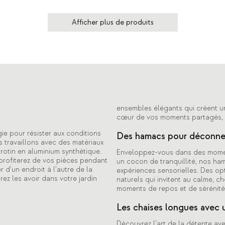
Afficher plus de produits
ensembles élégants qui créent u
cœur de vos moments partagés, 
gie pour résister aux conditions
Des hamacs pour déconne
s travaillons avec des matériaux
e rotin en aluminium synthétique.
Enveloppez-vous dans des moment
profiterez de vos pièces pendant
un cocon de tranquillité, nos ha
 d'un endroit à l'autre de la
expériences sensorielles. Des opt
z les avoir dans votre jardin
naturels qui invitent au calme, c
moments de repos et de sérénité
Les chaises longues avec
Découvrez l'art de la détente av