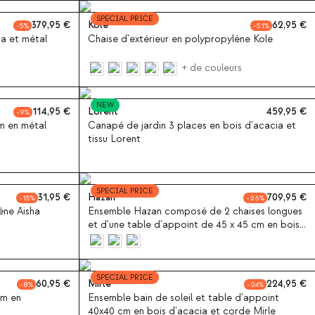
SPECIAL PRICE
379,95
Kole
62,95
5
51
ia et métal
Chaise d'extérieur en polypropylène Kole
+ de couleurs
NEW
114,95
Lorent
459,95
9
m en métal
Canapé de jardin 3 places en bois d'acacia et
tissu Lorent
SPECIAL PRICE
31,95
Hazan
709,95
15
26
ène Aisha
Ensemble Hazan composé de 2 chaises longues
et d'une table d'appoint de 45 x 45 cm en bois
d'acacia
SPECIAL PRICE
60,95
Mirle
224,95
8
24
cm en
Ensemble bain de soleil et table d'appoint
40x40 cm en bois d'acacia et corde Mirle