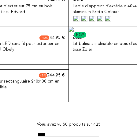
264,95
Kreta
 d'extérieur 75 cm en bois
Table d'appoint d'extérieur 40x
 tissu Edvard
aluminium Kreta Colours
NEW
44,95
Zoier
10
LED sans fil pour extérieur en
Lit balinais inclinable en bois d'e
l Obely
tissu Zoier
344,95
9
ur rectangulaire 240x100 cm en
irla
Vous avez vu
50
produits sur
425