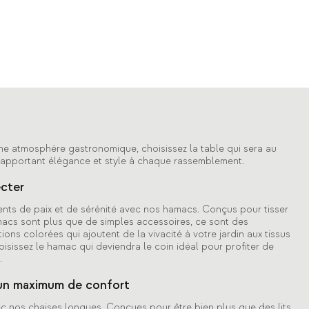
ne atmosphère gastronomique, choisissez la table qui sera au
apportant élégance et style à chaque rassemblement.
cter
s de paix et de sérénité avec nos hamacs. Conçus pour tisser
macs sont plus que de simples accessoires, ce sont des
ions colorées qui ajoutent de la vivacité à votre jardin aux tissus
hoisissez le hamac qui deviendra le coin idéal pour profiter de
.
 un maximum de confort
ec nos chaises longues. Conçues pour être bien plus que des lits