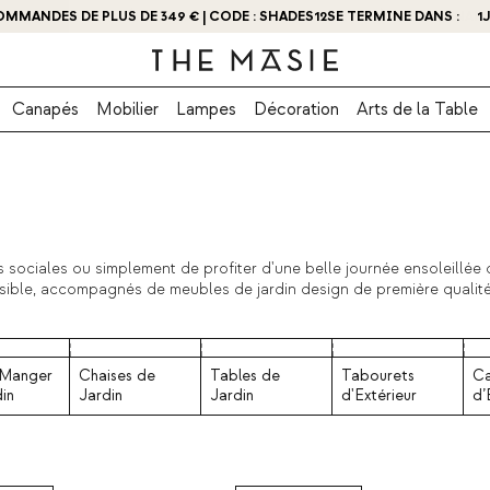
OMMANDES DE PLUS DE 349 € | CODE : SHADES12
SE TERMINE DANS :
1
Canapés
Mobilier
Lampes
Décoration
Arts de la Table
 sociales ou simplement de profiter d'une belle journée ensoleillée
ssible, accompagnés de meubles de jardin design de première qualité
, des chaises ou même des meubles pour piscine. Plongez dans notre
portables d'une pièce à l'autre et d'un design capable d'attirer tous 
 Manger
Chaises de
Tables de
Tabourets
C
in
Jardin
Jardin
d'Extérieur
d’