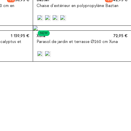
56,95
Baztan
42,95
9
8
40 cm en
Chaise d'extérieur en polypropylène Baztan
NEW
1 139,95
Xuna
72,95
ucalyptus et
Parasol de jardin et terrasse Ø260 cm Xuna