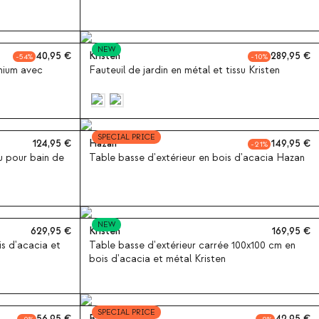
NEW
40,95
Kristen
289,95
54
10
inium avec
Fauteuil de jardin en métal et tissu Kristen
SPECIAL PRICE
124,95
Hazan
149,95
21
u pour bain de
Table basse d'extérieur en bois d'acacia Hazan
NEW
629,95
Kristen
169,95
s d'acacia et
Table basse d'extérieur carrée 100x100 cm en
bois d'acacia et métal Kristen
SPECIAL PRICE