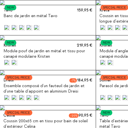
NEW
SPECIAL PRICE
Tavo
159,95
Kreta
Banc de jardin en métal Tavo
Coussin en tiss
longue d'extéri
NEW
NEW
Kristen
219,95
Kristen
Module pouf de jardin en métal et tissu pour
Module d'angle 
canapé modulaire Kristen
canapé modulai
SPECIAL PRICE
SPECIAL PRICE
Dreisi
184,95
Somer
7
Ensemble composé d'un fauteuil de jardin et
Parasol de jar
d'une table d'appoint en aluminium Dreisi
SPECIAL PRICE
NEW
Celina
90,95
Tavo
20
Coussin 200x65 cm en tissu pour bain de soleil
Table d'extérie
d'extérieur Celina
métal Tavo