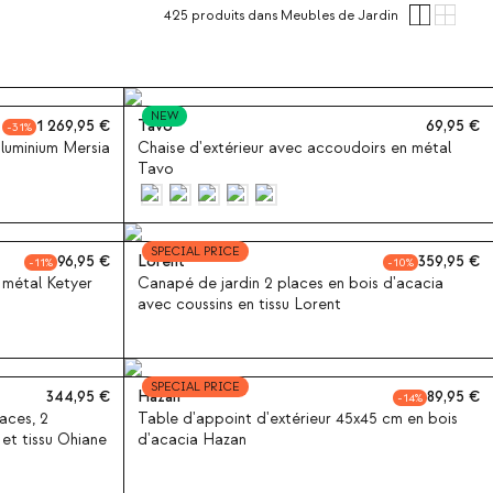
425
produits
dans Meubles de Jardin
NEW
1 269,95
Tavo
69,95
31
 aluminium Mersia
Chaise d'extérieur avec accoudoirs en métal
Tavo
SPECIAL PRICE
96,95
Lorent
359,95
11
10
 métal Ketyer
Canapé de jardin 2 places en bois d'acacia
avec coussins en tissu Lorent
SPECIAL PRICE
344,95
Hazan
89,95
14
aces, 2
Table d'appoint d'extérieur 45x45 cm en bois
 et tissu Ohiane
d'acacia Hazan