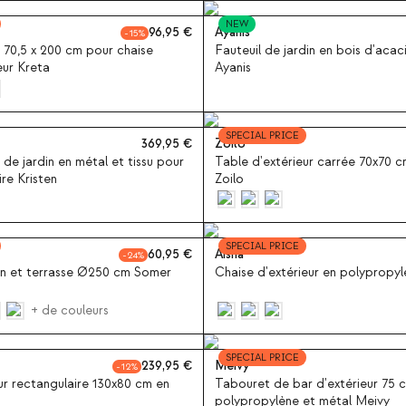
NEW
96,95
Ayanis
15
u 70,5 x 200 cm pour chaise
Fauteuil de jardin en bois d'acac
eur Kreta
Ayanis
SPECIAL PRICE
369,95
Zoilo
de jardin en métal et tissu pour
Table d'extérieur carrée 70x70 c
re Kristen
Zoilo
SPECIAL PRICE
60,95
Aisha
24
din et terrasse Ø250 cm Somer
Chaise d'extérieur en polypropyl
+ de couleurs
SPECIAL PRICE
239,95
Meivy
12
ur rectangulaire 130x80 cm en
Tabouret de bar d'extérieur 75 
polypropylène et métal Meivy