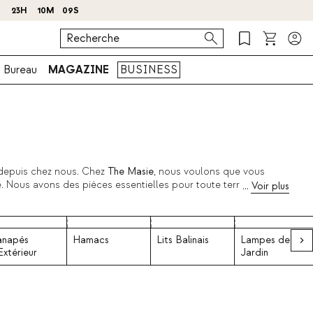
J
23
H
10
M
08
S
Bureau
MAGAZINE
BUSINESS
 depuis chez nous. Chez
The Masie
, nous voulons que vous
. Nous avons des pièces essentielles pour toute terrasse ou
 catalogue outdoor qui regorge de produits capables de
les regards.
anapés
Hamacs
Lits Balinais
Lampes de
Extérieur
Jardin