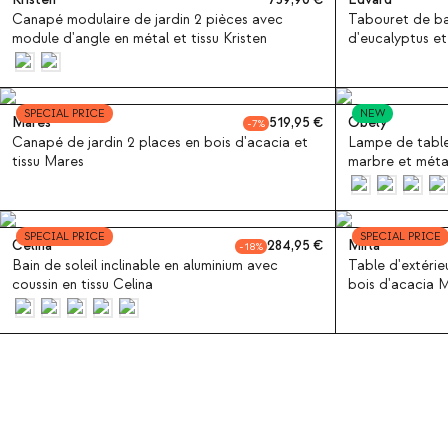
Kristen
739,90
Edvard
Canapé modulaire de jardin 2 pièces avec
Tabouret de bar
module d'angle en métal et tissu Kristen
d'eucalyptus et
SPECIAL PRICE
NEW
Mares
519,95
Obely
7
Canapé de jardin 2 places en bois d'acacia et
Lampe de table 
tissu Mares
marbre et méta
SPECIAL PRICE
SPECIAL PRICE
Celina
284,95
Mirla
18
Bain de soleil inclinable en aluminium avec
Table d'extérie
coussin en tissu Celina
bois d'acacia M