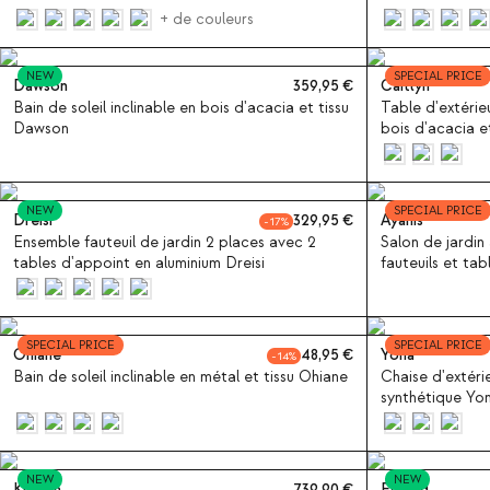
+ de couleurs
NEW
SPECIAL PRICE
Dawson
359,95
Caitlyn
Bain de soleil inclinable en bois d'acacia et tissu
Table d'extérie
Dawson
bois d'acacia e
NEW
SPECIAL PRICE
Dreisi
329,95
Ayanis
17
Ensemble fauteuil de jardin 2 places avec 2
Salon de jardin
tables d'appoint en aluminium Dreisi
fauteuils et ta
métal Ayanis
SPECIAL PRICE
SPECIAL PRICE
Ohiane
48,95
Yona
14
Bain de soleil inclinable en métal et tissu Ohiane
Chaise d'extéri
synthétique Yo
NEW
NEW