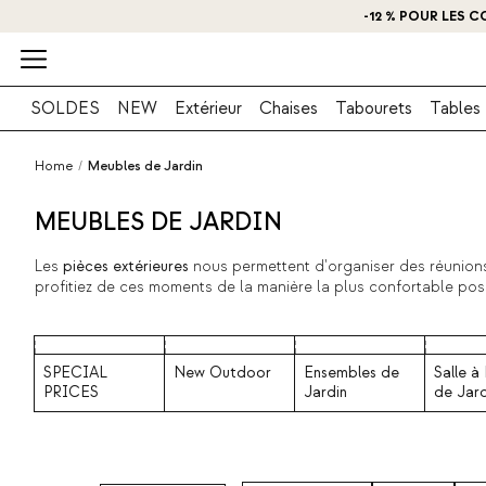
-12 % POUR LES C
SOLDES
NEW
Extérieur
Chaises
Tabourets
Tables
Home
/
Meubles de Jardin
MEUBLES DE JARDIN
Les
pièces extérieures
nous permettent d'organiser des réunions
profitiez de ces moments de la manière la plus confortable po
jardin d'avant-garde, comme des
hamacs
, des chaises longues
résister aux conditions climatiques extérieures, facilement trans
SPECIAL
New Outdoor
Ensembles de
Salle à
PRICES
Jardin
de Jard