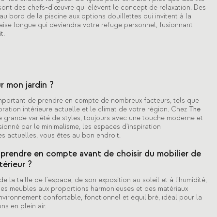
 sont des chefs-d'œuvre qui élèvent le concept de relaxation. Des
u bord de la piscine aux options douillettes qui invitent à la
chaise longue qui deviendra votre refuge personnel, fusionnant
t.
r mon jardin ?
st important de prendre en compte de nombreux facteurs, tels que
ation intérieure actuelle et le climat de votre région. Chez
The
grande variété de styles, toujours avec une touche moderne et
ionné par le minimalisme, les espaces d'inspiration
 actuelles, vous êtes au bon endroit.
 prendre en compte avant de choisir du mobilier de
érieur ?
e la taille de l'espace, de son exposition au soleil et à l'humidité,
 des meubles aux proportions harmonieuses et des matériaux
vironnement confortable, fonctionnel et équilibré, idéal pour la
s en plein air.