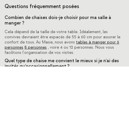
Questions fréquemment posées
Combien de chaises dois-je choisir pour ma salle à
manger ?
Cela dépend de la taille de votre table. Idéalement, les
convives devraient être espacés de 55 à 60 cm pour assurer le
confort de tous. Au Masie, nous avons
tables à manger pour 6
personnes
8 personnes
, voire 4 ou 12 personnes. Nous vous
facilitons l'organisation de vos visites.
Quel type de chaise me convient le mieux si je n’ai des
invités qu’occasionnellement ?
Si vous recevez des invités occasionnellement et que vous ne
souhaitez pas prendre trop de place, nous vous recommandons
de choisir
chaises empilables
car ils peuvent être rangés
rapidement et facilement.
Quelle est la bonne façon de les nettoyer ?
Les tâches d'entretien de base sont très simples. Il est
recommandé de les nettoyer régulièrement avec un chiffon doux
en fibre et de les placer à l'abri de la lumière directe du soleil
pour préserver leur couleur naturelle.