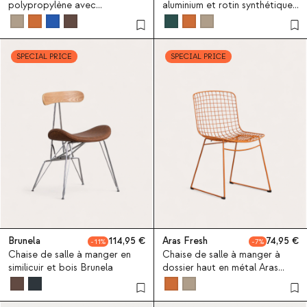
polypropylène avec
aluminium et rotin synthétique
accoudoirs Juana
Yona Bistro
SPECIAL PRICE
SPECIAL PRICE
Brunela
114,95
Aras Fresh
74,95
11
7
Chaise de salle à manger en
Chaise de salle à manger à
similicuir et bois Brunela
dossier haut en métal Aras
Fresh