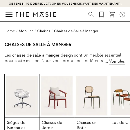
OBTENEZ - 10 % DE RÉDUCTION EN VOUS INSCRIVANT DÈS MAINTENANT !
Recherche
Home
/
Mobilier
/
Chaises
/
Chaises de Salle à Manger
CHAISES DE SALLE À MANGER
Les
chaises de salle à manger design
sont un meuble essentiel
pour toute maison. Nous vous proposons différents modèles,
avec des matériaux de qualité supérieure tels que le bois, le
rotin, le polypropylène ou le rembourrage, toujours avec la
garantie de qualité de The Masie, afin que vous puissiez
décorer vos pièces telles que la cuisine ou la salle à manger
avec personnalité. Vous trouverez différents styles modernes
ou avant-gardistes, choisissez celui qui vous convient le
mieux. Combinez-les avec nos
tables à manger design
, nos
tables extensibles
, nos coiffeuses, nos lampes de salle à
manger et... Profitez de votre chaise !
Sièges de
Chaises de
Chaises en
Lot de Ch
Bureau et
Jardin
Rotin