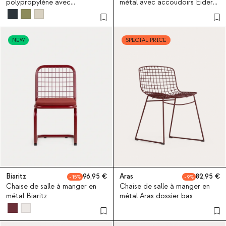
polypropylène avec
métal avec accoudoirs Eider
accoudoirs Aisha
Bouclé
NEW
SPECIAL PRICE
Biaritz
96,95
Aras
82,95
15
9
Chaise de salle à manger en
Chaise de salle à manger en
métal Biaritz
métal Aras dossier bas