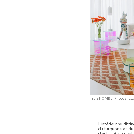
Tapis ROMBE. Photos : Elto
L'intérieur se dist
du turquoise et du 
d'éclat et de coule