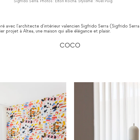
Sigfrido Serra. Photos : Elton Rocha. Stylisme : Nuel Puig
é avec l'architecte d'intérieur valencien Sigfrido Serra (Sigfrido Serr
r projet à Altea, une maison qui allie élégance et plaisir.
COCO