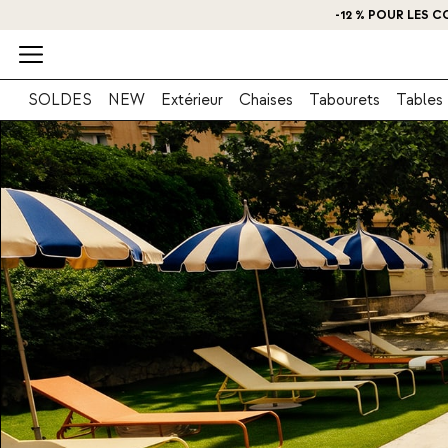
O
SOLDES
NEW
Extérieur
Chaises
Tabourets
Tables