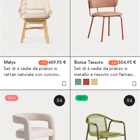
Melys
409,95
Bonse Tessuto
304,95
17
24
Set di 4 sedie da pranzo in
Set di 4 sedie da pranzo in
rattan naturale con cuscino
metallo e tessuto con fantasia
Melys
Bonse
SALE
NEW
X4
X4