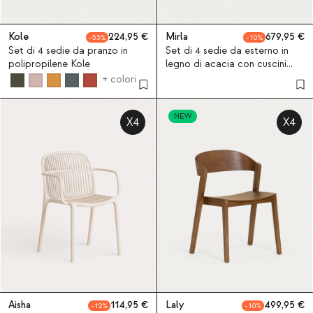
Kole
224,95
Mirla
679,95
53
10
Set di 4 sedie da pranzo in
Set di 4 sedie da esterno in
polipropilene Kole
legno di acacia con cuscini
Mirla
+ colori
NEW
X4
X4
Aisha
114,95
Laly
499,95
12
10