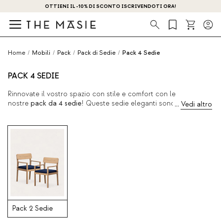
OTTIENI IL -10% DI SCONTO ISCRIVENDOTI ORA!
Ricerca
Home
/
Mobili
/
Pack
/
Pack di Sedie
/
Pack 4 Sedie
PACK 4 SEDIE
Rinnovate il vostro spazio con stile e comfort con le
nostre
pack da 4 sedie
! Queste sedie eleganti sono la
combinazione perfetta di funzionalità ed estetica
contemporanea. Portate un po' di aria fresca in casa vostra
con una di queste confezioni, ideali per ogni occasione.
Pack 2 Sedie