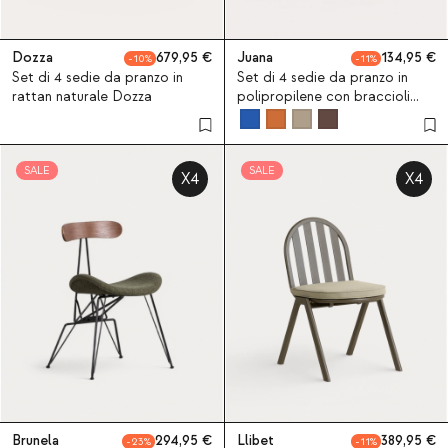
Dozza
679,95
Juana
134,95
10
11
Set di 4 sedie da pranzo in
Set di 4 sedie da pranzo in
rattan naturale Dozza
polipropilene con braccioli
Juana
SALE
SALE
X4
X4
Brunela
294,95
Llibet
389,95
23
11