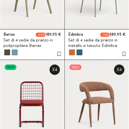
Barrax
189,95
Edimbra
589,95
22
10
Set di 4 sedie da pranzo in
Set di 4 sedie da pranzo in
polipropilene Barrax
metallo e tessuto Edimbra
NEW
SALE
X4
X4