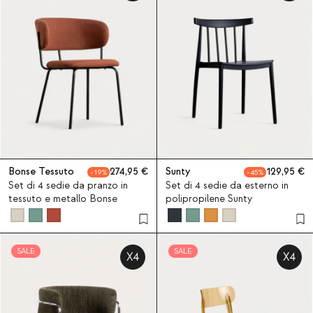
Bonse Tessuto
274,95
Sunty
129,95
19
45
Set di 4 sedie da pranzo in
Set di 4 sedie da esterno in
tessuto e metallo Bonse
polipropilene Sunty
SALE
SALE
X4
X4