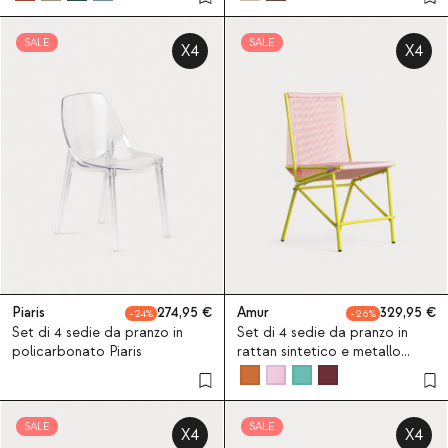
SALE
SALE
X4
X4
Piaris
274,95
Amur
329,95
24
26
Set di 4 sedie da pranzo in
Set di 4 sedie da pranzo in
policarbonato Piaris
rattan sintetico e metallo
Amur Colors
SALE
SALE
X4
X4