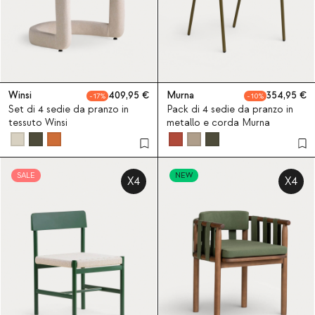
Winsi
409,95
Murna
354,95
17
10
Set di 4 sedie da pranzo in
Pack di 4 sedie da pranzo in
tessuto Winsi
metallo e corda Murna
SALE
NEW
X4
X4