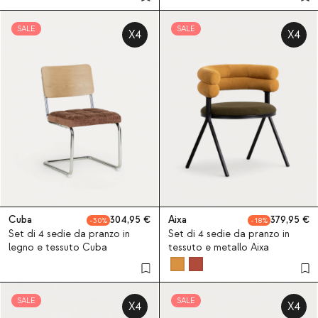
SALE
SALE
X4
X4
Cuba
304,95
Aixa
379,95
30
18
Set di 4 sedie da pranzo in
Set di 4 sedie da pranzo in
legno e tessuto Cuba
tessuto e metallo Aixa
SALE
SALE
X4
X4