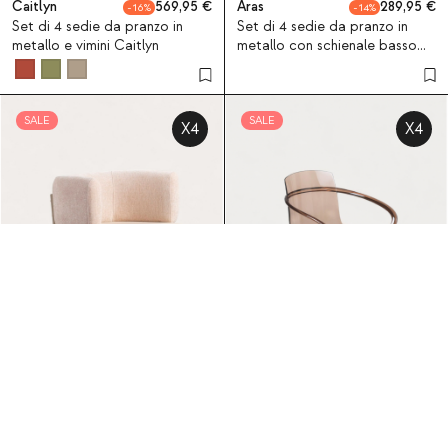
Caitlyn
569,95
Aras
289,95
16
14
Set di 4 sedie da pranzo in
Set di 4 sedie da pranzo in
metallo e vimini Caitlyn
metallo con schienale basso
Aras
SALE
SALE
X4
X4
Hades Soft
409,95
Zuera
439,95
10
26
Set di 4 sedie da pranzo in
Set di 4 sedie da pranzo con
tessuto e metallo Hades Soft
braccioli in policarbonato