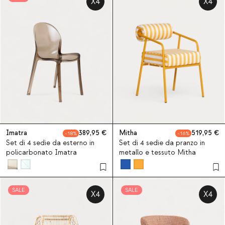
X4
X4
Imatra
389,95
Mitha
519,95
18
16
Set di 4 sedie da esterno in
Set di 4 sedie da pranzo in
policarbonato Imatra
metallo e tessuto Mitha
SALE
SALE
X4
X4