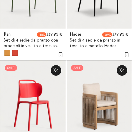
Ilan
339,95
Hades
379,95
12
29
Set di 4 sedie da pranzo con
Set di 4 sedie da pranzo in
braccioli in velluto e tessuto
tessuto e metallo Hades
Ilan
SALE
SALE
X4
X4