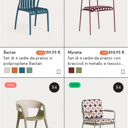
Baztan
139,95
Myretia
294,95
18
11
Set di 4 sedie da pranzo in
Set di 4 sedie da pranzo con
polipropilene Baztan
braccioli in metallo e tessuto
Myretia
SALE
NEW
X4
X4