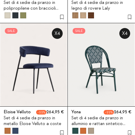
Set di 4 sedie da pranzo in
Set di 4 sedie da pranzo in
polipropilene con braccioli
legno di rovere Laly
Aisha
SALE
SALE
X4
X4
Eloise Velluto
264,95
Yona
264,95
22
22
Set di 4 sedie da pranzo in
Set di 4 sedie da pranzo in
metallo Eloise Velluto a coste
alluminio e rattan sintetico
Yona Bistro