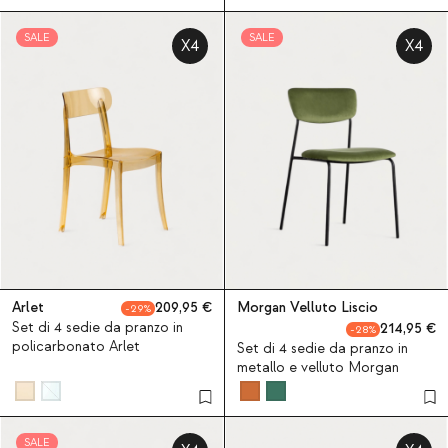
SALE
SALE
X4
X4
Arlet
209,95
Morgan Velluto Liscio
29
Set di 4 sedie da pranzo in
214,95
28
policarbonato Arlet
Set di 4 sedie da pranzo in
metallo e velluto Morgan
SALE