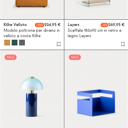
Kilhe Velluto
224,95
Layers
269,95
25
8
Modulo poltrona per divano in
Scaffale 180x90 cm in vetro e
velluto a coste Kilhe
legno Layers
SALE
SALE