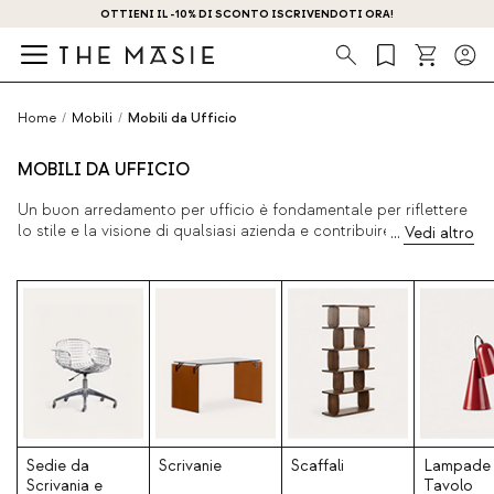
OTTIENI IL -10% DI SCONTO ISCRIVENDOTI ORA!
Ricerca
Home
/
Mobili
/
Mobili da Ufficio
MOBILI DA UFFICIO
Un buon arredamento per ufficio è fondamentale per riflettere
lo stile e la visione di qualsiasi azienda e contribuire a rendere
l'ambiente di lavoro il più confortevole possibile. Se la vostra
azienda ha uno spirito moderno e amate essere un punto di
riferimento da seguire sul mercato, amerete i mobili per ufficio
di The Masie.
Sedie di design
, scaffali originali o contenitori di
qualità, abbiamo tutto ciò che vi serve per portare la vostra
azienda a un livello superiore. Scoprite i nostri ultimi prodotti
qui sotto.
Sedie da
Scrivanie
Scaffali
Lampade
Scrivania e
Tavolo