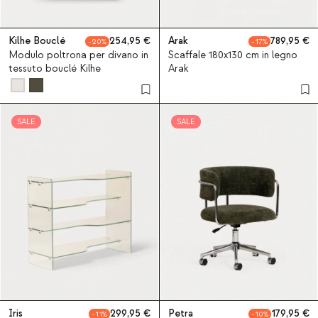
Kilhe Bouclé
254,95
Arak
789,95
20
17
Modulo poltrona per divano in
Scaffale 180x130 cm in legno
tessuto bouclé Kilhe
Arak
SALE
SALE
Iris
299,95
Petra
179,95
11
10