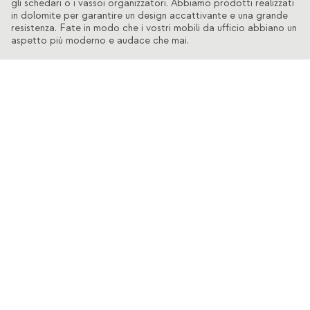
gli schedari o i vassoi organizzatori. Abbiamo prodotti realizzati
in dolomite per garantire un design accattivante e una grande
resistenza. Fate in modo che i vostri mobili da ufficio abbiano un
aspetto più moderno e audace che mai.
Scopri anche
Carrelli di Servizio
Sgabelli Alti
Sgabelli
Amache e Sdraio
Sedie da Esterno
Iscriviti alla nostra Newsletter
Iscriviti ora