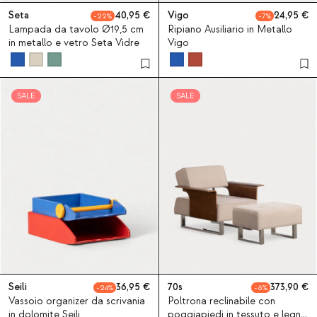
Seta
40,95
Vigo
24,95
22
7
Lampada da tavolo Ø19,5 cm
Ripiano Ausiliario in Metallo
in metallo e vetro Seta Vidre
Vigo
SALE
SALE
Seili
36,95
70s
373,90
24
6
Vassoio organizer da scrivania
Poltrona reclinabile con
in dolomite Seili
poggiapiedi in tessuto e legno