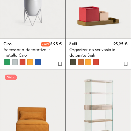
Ciro
8,95
Seili
23,95
40
Accessorio decorativo in
Organizer da scrivania in
metallo Ciro
dolomite Seili
SALE