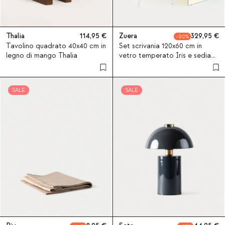
Thalia
114,95
Zuera
329,95
20
Tavolino quadrato 40x40 cm in
Set scrivania 120x60 cm in
legno di mango Thalia
vetro temperato Iris e sedia
con braccioli in policarbonato
Zuera
SALE
SALE