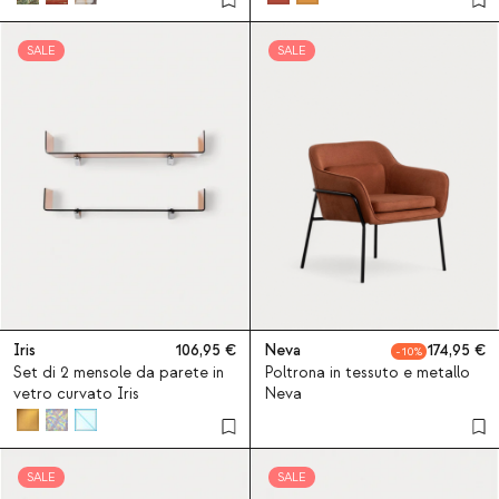
SALE
SALE
Iris
106,95
Neva
174,95
10
Set di 2 mensole da parete in
Poltrona in tessuto e metallo
vetro curvato Iris
Neva
SALE
SALE