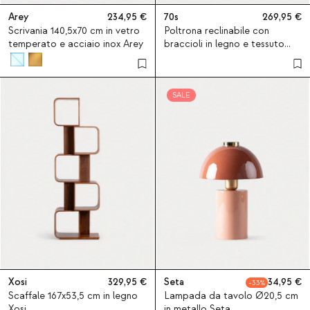
Arey
234,95
70s
269,95
Scrivania 140,5x70 cm in vetro
Poltrona reclinabile con
temperato e acciaio inox Arey
braccioli in legno e tessuto
70S Furry
SALE
Xosi
329,95
Seta
34,95
33
Scaffale 167x53,5 cm in legno
Lampada da tavolo Ø20,5 cm
Xosi
in metallo Seta