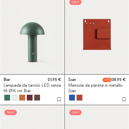
SALE
Biar
21,95
Izan
28,95
19
Lampada da tavolo LED senza
Mensola da parete in metallo
fili Ø15 cm Biar
Izan
SALE
SALE