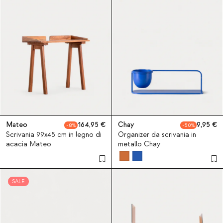
Mateo
164,95
Chay
9,95
8
50
Scrivania 99x45 cm in legno di
Organizer da scrivania in
acacia Mateo
metallo Chay
SALE