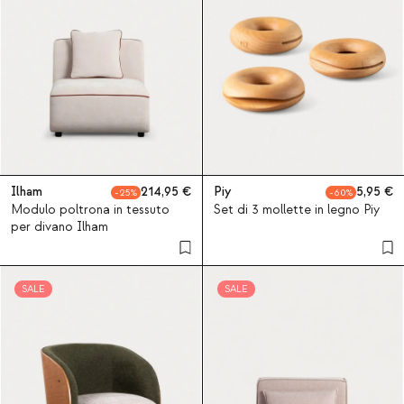
Ilham
214,95
Piy
5,95
25
60
Modulo poltrona in tessuto
Set di 3 mollette in legno Piy
per divano Ilham
SALE
SALE