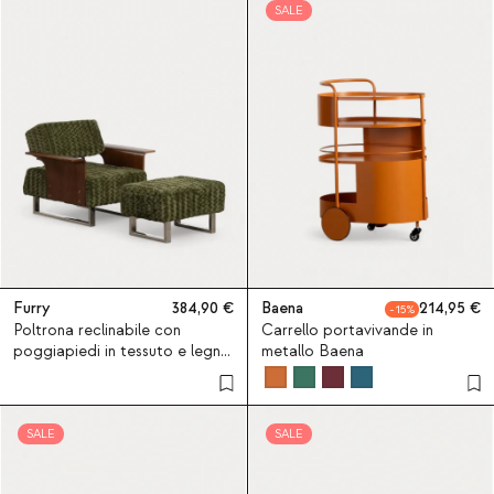
SALE
Furry
384,90
Baena
214,95
15
Poltrona reclinabile con
Carrello portavivande in
poggiapiedi in tessuto e legno
metallo Baena
70S Furry
SALE
SALE