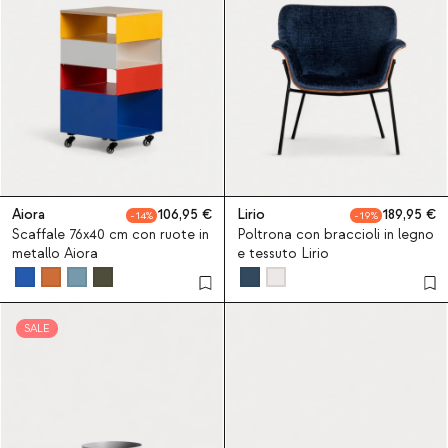
Aiora
106,95
Lirio
189,95
14
19
Scaffale 76x40 cm con ruote in
Poltrona con braccioli in legno
metallo Aiora
e tessuto Lirio
SALE