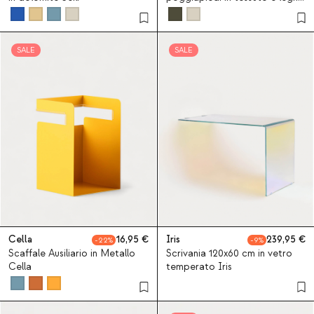
70S
SALE
SALE
Cella
16,95
Iris
239,95
22
9
Scaffale Ausiliario in Metallo
Scrivania 120x60 cm in vetro
Cella
temperato Iris