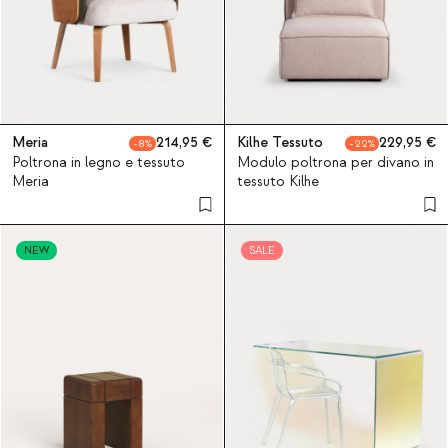
Meria
214,95
Kilhe Tessuto
229,95
8
22
Poltrona in legno e tessuto
Modulo poltrona per divano in
Meria
tessuto Kilhe
NEW
SALE