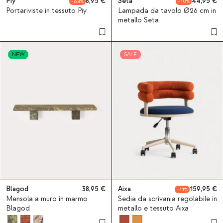
Piy
8,95
Seta
44,95
64
10
Portariviste in tessuto Piy
Lampada da tavolo Ø26 cm in
metallo Seta
NEW
SALE
Blagod
38,95
Aixa
159,95
11
Mensola a muro in marmo
Sedia da scrivania regolabile in
Blagod
metallo e tessuto Aixa