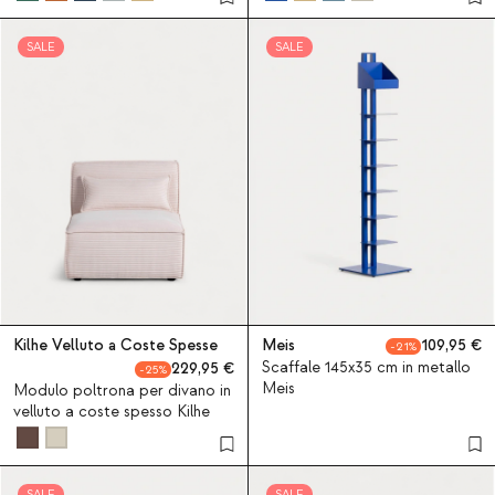
SALE
SALE
Kilhe Velluto a Coste Spesse
Meis
109,95
21
Scaffale 145x35 cm in metallo
229,95
25
Meis
Modulo poltrona per divano in
velluto a coste spesso Kilhe
SALE
SALE