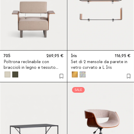
70S
269,95
Iris
116,95
Poltrona reclinabile con
Set di 2 mensole da parete in
braccioli in legno e tessuto
vetro curvato a L Iris
70S
SALE