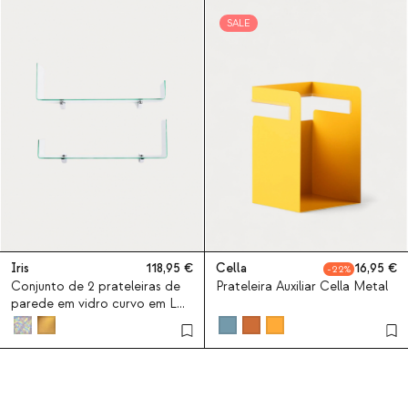
SALE
Iris
118,95
Cella
16,95
22
Conjunto de 2 prateleiras de
Prateleira Auxiliar Cella Metal
parede em vidro curvo em L
Iris