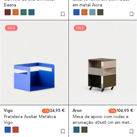
Baena
em metal Aiora
SALE
SALE
Vigo
24,95
Aron
106,95
7
5
Prateleira Auxiliar Metálica
Mesa de apoio com rodas e
Vigo
arrumação 40x40 cm em metal
Aron