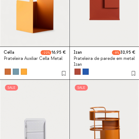
Cella
16,95
Izan
32,95
22
8
Prateleira Auxiliar Cella Metal
Prateleira de parede em metal
Izan
SALE
SALE