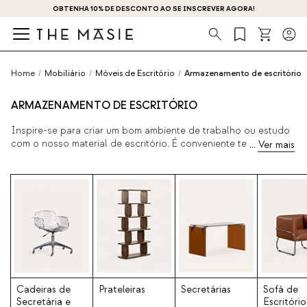
OBTENHA 10% DE DESCONTO AO SE INSCREVER AGORA!
Procura
Home
/
Mobiliário
/
Móveis de Escritório
/
Armazenamento de escritório
ARMAZENAMENTO DE ESCRITÓRIO
Inspire-se para criar um bom ambiente de trabalho ou estudo
com o nosso material de escritório. É conveniente ter a
decoração de escritório adequada para criar uma boa
atmosfera. Encontre diferentes acessórios e complementos
para secretárias. Organizadores,
estantes
de parede e de pé,
caixas de armazenamento, suportes para telemóveis, porta-
revistas,
cabides
e muito mais! Com o nosso material de
escritório terá os seus objectos organizados e, ao mesmo
tempo, decorará as suas áreas de trabalho com o melhor
design.
Cadeiras de
Prateleiras
Secretárias
Sofá de
Secretária e
Escritório