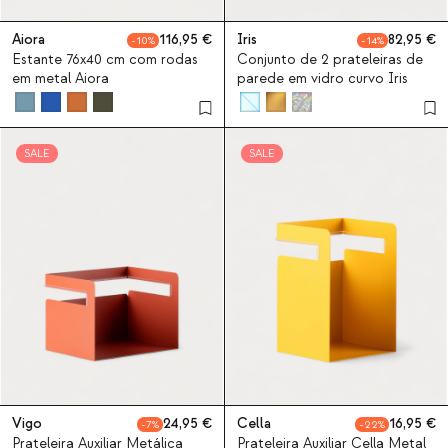
Aiora
116,95
Iris
82,95
10
14
Estante 76x40 cm com rodas
Conjunto de 2 prateleiras de
em metal Aiora
parede em vidro curvo Iris
SALE
SALE
Vigo
24,95
Cella
16,95
7
22
Prateleira Auxiliar Metálica
Prateleira Auxiliar Cella Metal