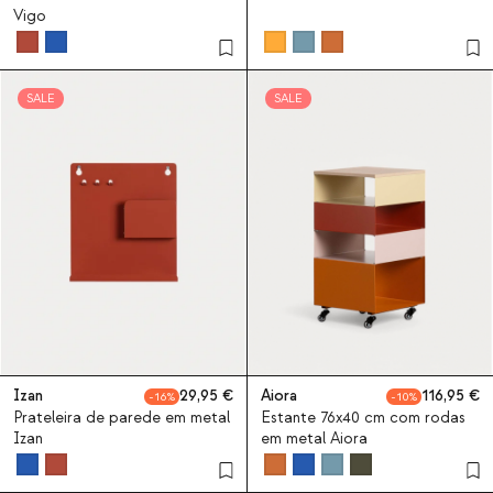
Vigo
SALE
SALE
Izan
29,95
Aiora
116,95
16
10
Prateleira de parede em metal
Estante 76x40 cm com rodas
Izan
em metal Aiora