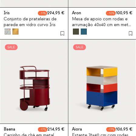
Iris
294,95
Aron
100,95
11
10
Conjunto de prateleiras de
Mesa de apoio com rodas e
parede em vidro curvo Iris
arrumação 40x40 cm em metal
Aron
SALE
SALE
Baena
214,95
Aiora
106,95
17
17
Carrinho de chá em metal
Estante 76x40 cm com rodas