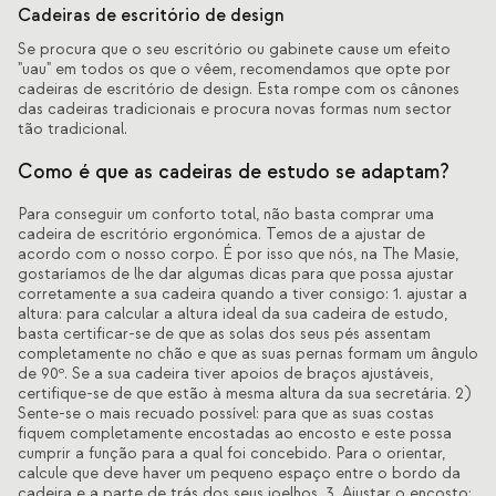
Cadeiras de escritório de design
Se procura que o seu escritório ou gabinete cause um efeito
"uau" em todos os que o vêem, recomendamos que opte por
cadeiras de escritório de design. Esta rompe com os cânones
das cadeiras tradicionais e procura novas formas num sector
tão tradicional.
Como é que as cadeiras de estudo se adaptam?
Para conseguir um conforto total, não basta comprar uma
cadeira de escritório ergonómica. Temos de a ajustar de
acordo com o nosso corpo. É por isso que nós, na The Masie,
gostaríamos de lhe dar algumas dicas para que possa ajustar
corretamente a sua cadeira quando a tiver consigo: 1. ajustar a
altura: para calcular a altura ideal da sua cadeira de estudo,
basta certificar-se de que as solas dos seus pés assentam
completamente no chão e que as suas pernas formam um ângulo
de 90º. Se a sua cadeira tiver apoios de braços ajustáveis,
certifique-se de que estão à mesma altura da sua secretária. 2)
Sente-se o mais recuado possível: para que as suas costas
fiquem completamente encostadas ao encosto e este possa
cumprir a função para a qual foi concebido. Para o orientar,
calcule que deve haver um pequeno espaço entre o bordo da
cadeira e a parte de trás dos seus joelhos. 3. Ajustar o encosto: