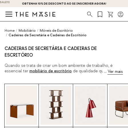
OBTENHA 10% DE DESCONTO AO SE INSCREVER AGORA!
Procura
Home
/
Mobiliário
/
Móveis de Escritório
/
Cadeiras de Secretária e Cadeiras de Escritório
CADEIRAS DE SECRETÁRIA E CADEIRAS DE
ESCRITÓRIO
Quando se trata de criar um bom ambiente de trabalho, é
essencial ter
mobiliário de escritório
de qualidade que se
adapte às necessidades de cada pessoa, e é por isso que
temos as melhores cadeiras de secretária ergonómicas e de
design. Com apoios de braços, com ou sem rodas, estofadas,
reguláveis em altura e adaptáveis. Combine qualquer uma
destas cadeiras de trabalho com os nossos fantásticos
candeeiros de secretária
, criando o seu ambiente de trabalho
perfeito. Dispomos de um catálogo com uma grande variedade
de modelos e estilos, para que possa combiná-las com as
melhores secretárias. Obtenha um ambiente de trabalho
agradável com os melhores produtos da The Masie!