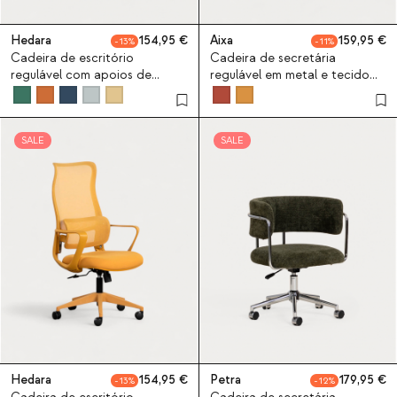
Hedara
154,95
Aixa
159,95
13
11
Cadeira de escritório
Cadeira de secretária
regulável com apoios de
regulável em metal e tecido
braços Hedara
Aixa
SALE
SALE
Hedara
154,95
Petra
179,95
13
12