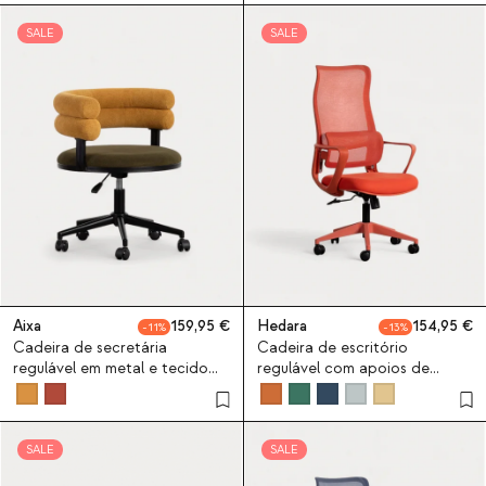
SALE
SALE
Aixa
159,95
Hedara
154,95
11
13
Cadeira de secretária
Cadeira de escritório
regulável em metal e tecido
regulável com apoios de
Aixa
braços Hedara
SALE
SALE