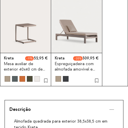
Kreta
52,95
Kreta
309,95
11
25
Mesa auxiliar de
Espreguiçadeira com
exterior 40x40 cm de
almofada amovível e
aluminio Kreta Colours
almofada quadrada
New Kreta
Descrição
Almofada quadrada para exterior 38,5x38,5 cm em
tecido Kreta