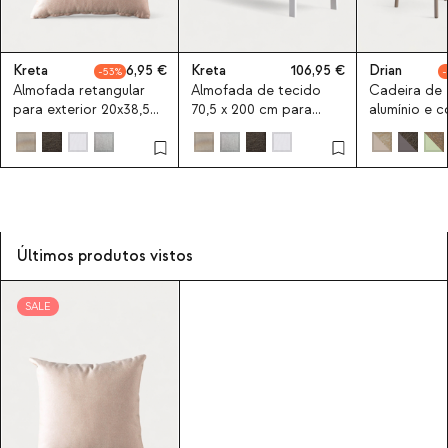
Kreta
6,95
Kreta
106,95
Drian
53
Almofada retangular
Almofada de tecido
Cadeira de 
para exterior 20x38,5
70,5 x 200 cm para
alumínio e c
cm em tecido Kreta
espreguiçadeira de
exterior Kreta
Últimos produtos vistos
SALE