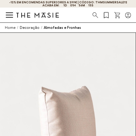
-12% EM ENCOMENDAS SUPERIORES A 299€ | CÓDIGO: THMSUMMERSALE12
ACABA EM:
1
D
01
H
56
M
15
S
Procura
Home
/
Decoração
/
Almofadas e Fronhas