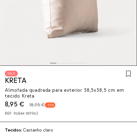
SALE
KRETA
Almofada quadrada para exterior 38,5x38,5 cm em
tecido Kreta
8,95
€
18,95 €
52
REF:
96844-189963
Tecidos:
Castanho claro