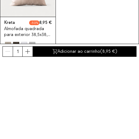
Kreta
8,95
52
Almofada quadrada
para exterior 38,5x38,5
cm em tecido Kreta
Adicionar ao carrinho
(
8,95
)
Subscreva à nossa Newsletter
Inscreva-se agora
Sobre nós
Categorias
Contacto e ajuda
INTERNATIONAL:
Portugal