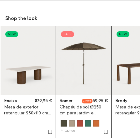
Shop the look
NEW
SALE
NEW
Eneiza
879,95
Somer
52,95
Brody
29
Mesa de exterior
Chapéu de sol Ø250
Mesa de ext
retangular 230x110 cm
cm para jardim e
retangular 
em cimento e madeira
terraço Somer
em madeira
de acácia Eneiza
mangueira 
+ cores