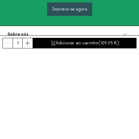
Inscreva-se agora
Sobre nós
Categorias
Adicionar ao carrinho
(
109,95
)
Contacto e ajuda
INTERNATIONAL:
Portugal
Aviso Legal
Proteção de dados
Política de Privacidade
Política de conformidad
Política de cookies
Acessibilidade