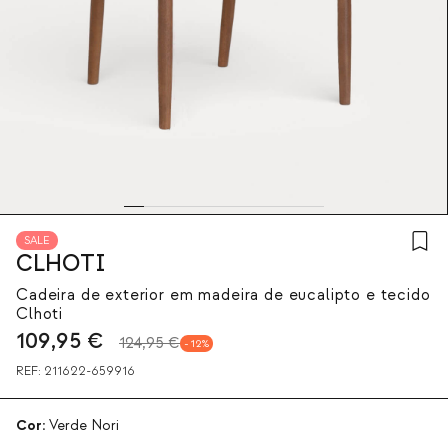
SALE
CLHOTI
Cadeira de exterior em madeira de eucalipto e tecido
Clhoti
109,95
€
124,95 €
12
REF:
211622-659916
Cor:
Verde Nori